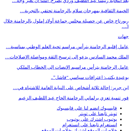
بعد انتخابه رئيسا عبد اللطيف وردي يصرح: أملنا أن نغير وجه…
الخيمة الثقافية بمهرجان سلام بالرحامنة تحتفي بالتجربة…
ربورتاج خاص عن حصيلة مجلس جماعة أولاد إملول بالرحامنة خلال
3…
جهات
عامل إقليم الرحامنة يترأس مراسم تحية العلم الوطني بمناسبة…
الملك محمد السادس يدعو إلى ترسيخ الثقة ومواصلة الإصلاحات…
عامل الرحامنة يترأس مراسيم الإنصات إلى الخطاب الملكي
بوعيدة يكتب: اعترافات سياسي “فاشل”..
ابن جرير: إحالة ثلاثة أشخاص على النيابة العامة للاشتباه في…
فور تنمية تعزي برلماني الرحامنة الحاج عبد اللطيف الزعيم
فايسبوك
انضم لنا على فايسبوك
تويتر
تابعنا على تويتر
يوتيوب
اشترك على يوتيوب
انستغرام
تابعنا على انستغرام
خلاصات الموقع
اشترك بخلاصات الموقع