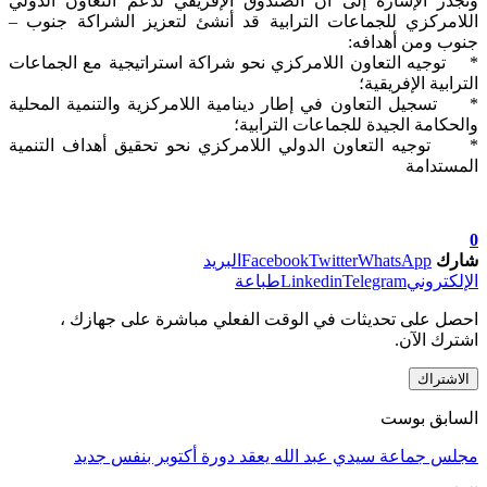
وتجدر الإشارة إلى أن الصندوق الإفريقي لدعم التعاون الدولي
اللامركزي للجماعات الترابية قد أنشئ لتعزيز الشراكة جنوب –
جنوب ومن أهدافه:
* توجيه التعاون اللامركزي نحو شراكة استراتيجية مع الجماعات
الترابية الإفريقية؛
* تسجيل التعاون في إطار دينامية اللامركزية والتنمية المحلية
والحكامة الجيدة للجماعات الترابية؛
* توجيه التعاون الدولي اللامركزي نحو تحقيق أهداف التنمية
المستدامة
0
شارك
WhatsApp
Twitter
Facebook
البريد
الإلكتروني
Telegram
Linkedin
طباعة
احصل على تحديثات في الوقت الفعلي مباشرة على جهازك ،
اشترك الآن.
الاشتراك
السابق بوست
مجلس جماعة سيدي عبد الله يعقد دورة أكتوبر بنفس جديد