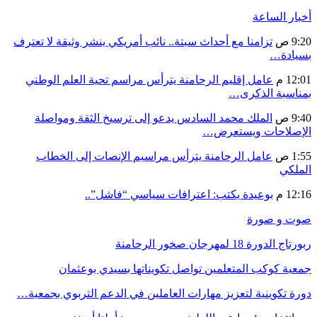
أخبار الساعة
9:20 ص
تزامنا مع أحداث سبتة.. نائب أمريكي ينشر وثيقة لا تعترف
بسيادة…
12:01 م
عامل إقليم الرحامنة يترأس مراسم تحية العلم الوطني
بمناسبة الذكرى…
9:40 ص
الملك محمد السادس يدعو إلى ترسيخ الثقة ومواصلة
الإصلاحات ويستعرض…
1:55 ص
عامل الرحامنة يترأس مراسيم الإنصات إلى الخطاب
الملكي
12:16 م
بوعيدة يكتب: اعترافات سياسي “فاشل”..
صوت و صورة
ربورتاج الدورة 18 لمهرجان صخور الرحامنة
جمعية كوكب المتعلمين تواصل تكويناتها بسيدي بوعثمان
دورة تكوينية لتعزيز مهارات العاملين في الدعم التربوي بجمعية…