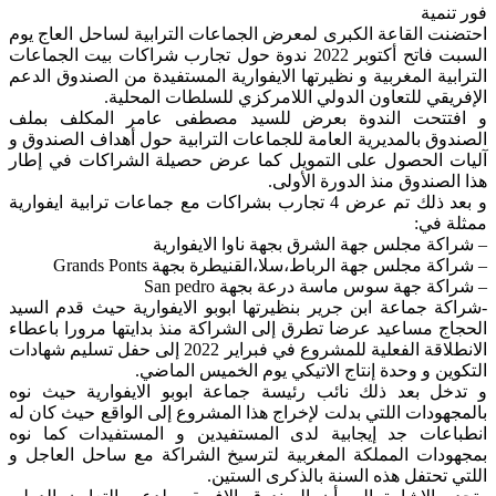
فور تنمية
احتضنت القاعة الكبرى لمعرض الجماعات الترابية لساحل العاج يوم
السبت فاتح أكتوبر 2022 ندوة حول تجارب شراكات بيت الجماعات
الترابية المغربية و نظيرتها الايفوارية المستفيدة من الصندوق الدعم
الإفريقي للتعاون الدولي اللامركزي للسلطات المحلية.
و افتتحت الندوة بعرض للسيد مصطفى عامر المكلف بملف
الصندوق بالمديرية العامة للجماعات الترابية حول أهداف الصندوق و
آليات الحصول على التمويل كما عرض حصيلة الشراكات في إطار
هذا الصندوق منذ الدورة الأولى.
و بعد ذلك تم عرض 4 تجارب بشراكات مع جماعات ترابية ايفوارية
ممثلة في:
– شراكة مجلس جهة الشرق بجهة ناوا الايفوارية
– شراكة مجلس جهة الرباط،سلا،القنيطرة بجهة Grands Ponts
– شراكة جهة سوس ماسة درعة بجهة San pedro
-شراكة جماعة ابن جرير بنظيرتها ابوبو الايفوارية حيث قدم السيد
الحجاج مساعيد عرضا تطرق إلى الشراكة منذ بدايتها مرورا باعطاء
الانطلاقة الفعلية للمشروع في فبراير 2022 إلى حفل تسليم شهادات
التكوين و وحدة إنتاج الاتيكي يوم الخميس الماضي.
و تدخل بعد ذلك نائب رئيسة جماعة ابوبو الايفوارية حيث نوه
بالمجهودات اللتي بدلت لإخراج هذا المشروع إلى الواقع حيث كان له
انطباعات جد إيجابية لدى المستفيدين و المستفيدات كما نوه
بمجهودات المملكة المغربية لترسيخ الشراكة مع ساحل العاجل و
اللتي تحتفل هذه السنة بالذكرى الستين.