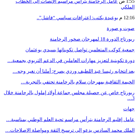
1:55 ص
عامل الرحامنة يترأس مراسيم الإنصات إلى الخطاب
الملكي
12:16 م
بوعيدة يكتب: اعترافات سياسي “فاشل”..
صوت و صورة
ربورتاج الدورة 18 لمهرجان صخور الرحامنة
جمعية كوكب المتعلمين تواصل تكويناتها بسيدي بوعثمان
دورة تكوينية لتعزيز مهارات العاملين في الدعم التربوي بجمعية…
بعد انتخابه رئيسا عبد اللطيف وردي يصرح: أملنا أن نغير وجه…
الخيمة الثقافية بمهرجان سلام بالرحامنة تحتفي بالتجربة…
ربورتاج خاص عن حصيلة مجلس جماعة أولاد إملول بالرحامنة خلال
3…
جهات
عامل إقليم الرحامنة يترأس مراسم تحية العلم الوطني بمناسبة…
الملك محمد السادس يدعو إلى ترسيخ الثقة ومواصلة الإصلاحات…