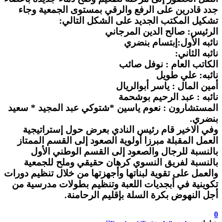
جدد قادرين على الرفع والرقي بمستوى الجمعية وجاء
تشكيل المكتب الجديد على الشكل التالي:
الرئيس: صالح الدين المرجاني
نائبه الأول:إبتسام بنضري
نائبه الثاني:
الكاتب العام : نوفل صائب
نائبه: علي طويل
أمين المال : ياسر أبوالريال
نائبه : عبد الرحيم بوشحمة
المستشارون : نعوم ياسين *شتوكي عبد المجيد * سعيد
بنضري.
وفي الاخير قام رئيس النادي بعرض حول إستراتيجية
العمل المقبلة مبرزا أولوية الصعود إلى القسم الممتاز
بالنسبة للرجال والصعود إلى القسم الوطني الأول
بالنسبة لفريق النسوي كرهان حقيقي وملح للجمعية
والعمل على تقوية لبناتها وأجهزتها من خلال تنظيم دورات
تكوينية في أبجديات اللعبة وتنظيم بطولات مدرسية من
أجل النهوض بكرة السلة بإقليم الرحامنة.
0