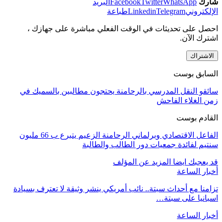
شارك
WhatsApp
Twitter
Facebook
البريد
الإلكتروني
Telegram
Linkedin
طباعة
احصل على تحديثات في الوقت الفعلي مباشرة على جهازك ،
اشترك الآن.
الاشتراك
السابق بوست
سائقو النقل المدرسي بالرحامنة يحتجون مطالبين بالسميك في
زمن الغلاء الفاحش
القادم بوست
الفاعل الاقتصادي وبرلماني الرحامنة الزعيم يتبرع ب 66 مليون
سنتيم لفائدة جمعيات دور الطالب والطالبة
قد يعجبك ايضا
المزيد عن المؤلف
أخبار الساعة
تزامنا مع أحداث سبتة.. نائب أمريكي ينشر وثيقة لا تعترف بسيادة
اسبانيا على سبتة…
أخبار الساعة