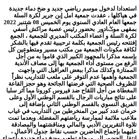
استعدادا لدخول موسم رياضي جديد و ضخ دماء جديدة
في هياكلها ، عقدت جمعية امل إبن جرير لكرة السلة
جمعها العام العادي السنوي يوم الخميس 08 شتنبر 2022
بمقهى موݣادور بحضور رئيس عصبة مراكش أسفي
لكرة السلة و أعضاء المكتب المديري للجمعية ، الجمع
إفتتحه رئيس الجمعية بكلمة ترحيبية تقدم فيها بالشكر
لكافة مكونات الجمعية من مكتب مسير ومتطوعين كل
بإسمه مذكرا بالمجهود الكبير الذي قاموا به من أجل
الرفع من مستوى أداء الجمعية بها إلى مصاف الأندية
الممتازة وكذلك مذكرا ببعض العراقيل التي واجهت
الجمعية وأهمها عدم التوفر على ملعب للتداريب نظراً
للظروف الصحية التي فرضتها الجائحة وهو حجز القاعة
المغطاة من أجل اللقاح ضد فيروس كورونا مما أثر سلبا
على نتائج مباريات الرجال بالقسم الوطني الأول وعلى
الفريق النسوي بالقسم الوطني الثاني بإضافة إلى
حرمان عدد كبير من المنخرطين من التداريب في غياب
ملاعب ملائمة لممارسة رياضتهم المفضلة. وبعدما تمت
تلاوة التقريرين الأدبي والمالي ومناقشتهما والمصادقة
عليهما بإجماع الحاضرين حسب نقاط جدول الأعمال ،
انتقل الحضور إلى مرحلة تطعيم وضخ دماء جديدة بأعضاء