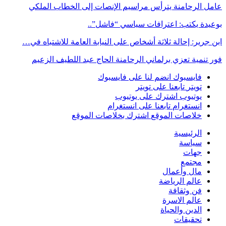
عامل الرحامنة يترأس مراسيم الإنصات إلى الخطاب الملكي
بوعيدة يكتب: اعترافات سياسي “فاشل”..
ابن جرير: إحالة ثلاثة أشخاص على النيابة العامة للاشتباه في…
فور تنمية تعزي برلماني الرحامنة الحاج عبد اللطيف الزعيم
فايسبوك
انضم لنا على فايسبوك
تويتر
تابعنا على تويتر
يوتيوب
اشترك على يوتيوب
انستغرام
تابعنا على انستغرام
خلاصات الموقع
اشترك بخلاصات الموقع
الرئيسية
سياسة
جهات
مجتمع
مال وأعمال
عالم الرياضة
فن وثقافة
عالم الاسرة
الدين والحياة
تحقيقات