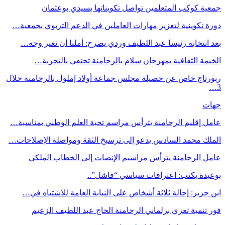
جمعية كوكب المتعلمين تواصل تكويناتها بسيدي بوعثمان
دورة تكوينية لتعزيز مهارات العاملين في الدعم التربوي بجمعية…
بعد انتخابه رئيسا عبد اللطيف وردي يصرح: أملنا أن نغير وجه…
الخيمة الثقافية بمهرجان سلام بالرحامنة تحتفي بالتجربة…
ربورتاج خاص عن حصيلة مجلس جماعة أولاد إملول بالرحامنة خلال
3…
جهات
عامل إقليم الرحامنة يترأس مراسم تحية العلم الوطني بمناسبة…
الملك محمد السادس يدعو إلى ترسيخ الثقة ومواصلة الإصلاحات…
عامل الرحامنة يترأس مراسيم الإنصات إلى الخطاب الملكي
بوعيدة يكتب: اعترافات سياسي “فاشل”..
ابن جرير: إحالة ثلاثة أشخاص على النيابة العامة للاشتباه في…
فور تنمية تعزي برلماني الرحامنة الحاج عبد اللطيف الزعيم