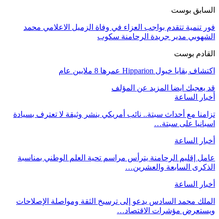
السابق بوست
فور تنمية تتقدم بواجب العزاء في وفاة الزميل الاعلامي محمد
الشهوبي مدير جريدة الرحامنة سكوب
القادم بوست
اكتشاف بقايا خيول Hipparion عمرها 8 ملايين عام
قد يعجبك ايضا
المزيد عن المؤلف
أخبار الساعة
تزامنا مع أحداث سبتة.. نائب أمريكي ينشر وثيقة لا تعترف بسيادة
اسبانيا على سبتة…
أخبار الساعة
عامل إقليم الرحامنة يترأس مراسم تحية العلم الوطني بمناسبة
الذكرى السابعة والعشرين…
أخبار الساعة
الملك محمد السادس يدعو إلى ترسيخ الثقة ومواصلة الإصلاحات
ويستعرض مؤشرات الاقتصاد…