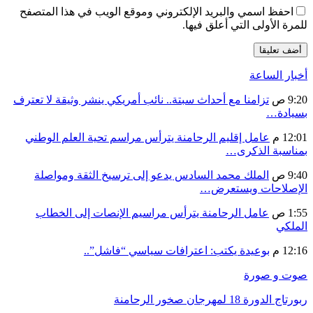
احفظ اسمي والبريد الإلكتروني وموقع الويب في هذا المتصفح
للمرة الأولى التي أعلق فيها.
أخبار الساعة
9:20 ص
تزامنا مع أحداث سبتة.. نائب أمريكي ينشر وثيقة لا تعترف
بسيادة…
12:01 م
عامل إقليم الرحامنة يترأس مراسم تحية العلم الوطني
بمناسبة الذكرى…
9:40 ص
الملك محمد السادس يدعو إلى ترسيخ الثقة ومواصلة
الإصلاحات ويستعرض…
1:55 ص
عامل الرحامنة يترأس مراسيم الإنصات إلى الخطاب
الملكي
12:16 م
بوعيدة يكتب: اعترافات سياسي “فاشل”..
صوت و صورة
ربورتاج الدورة 18 لمهرجان صخور الرحامنة