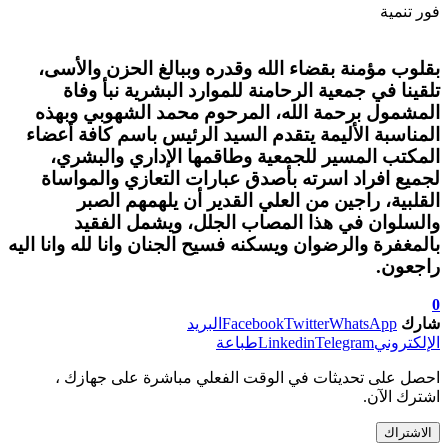
فور تنمية
بقلوب مؤمنة بقضاء الله وقدره وببالغ الحزن والأسى،
تلقينا في جمعية الرحامنة للموارد البشرية نبأ وفاة
المشمول برحمة الله، المرحوم محمد الشهوبي وبهذه
المناسبة الأليمة يتقدم السيد الرئيس باسم كافة أعضاء
المكتب المسير للجمعية وطاقمها الإداري والبشري،
لجميع افراد اسرته بأصدق عبارات التعازي والمواساة
القلبية، راجين من العلي القدير أن يلهمهم الصبر
والسلوان في هذا المصاب الجلل، ويشمل الفقيد
بالمغفرة والرضوان ويسكنه فسيح الجنان وانا لله وانا اليه
راجعون.
0
شارك
WhatsApp
Twitter
Facebook
البريد
الإلكتروني
Telegram
Linkedin
طباعة
احصل على تحديثات في الوقت الفعلي مباشرة على جهازك ،
اشترك الآن.
الاشتراك