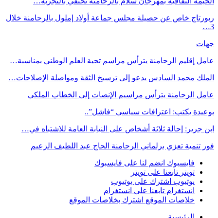
الخيمة الثقافية بمهرجان سلام بالرحامنة تحتفي بالتجربة…
ربورتاج خاص عن حصيلة مجلس جماعة أولاد إملول بالرحامنة خلال
3…
جهات
عامل إقليم الرحامنة يترأس مراسم تحية العلم الوطني بمناسبة…
الملك محمد السادس يدعو إلى ترسيخ الثقة ومواصلة الإصلاحات…
عامل الرحامنة يترأس مراسيم الإنصات إلى الخطاب الملكي
بوعيدة يكتب: اعترافات سياسي “فاشل”..
ابن جرير: إحالة ثلاثة أشخاص على النيابة العامة للاشتباه في…
فور تنمية تعزي برلماني الرحامنة الحاج عبد اللطيف الزعيم
فايسبوك
انضم لنا على فايسبوك
تويتر
تابعنا على تويتر
يوتيوب
اشترك على يوتيوب
انستغرام
تابعنا على انستغرام
خلاصات الموقع
اشترك بخلاصات الموقع
الرئيسية