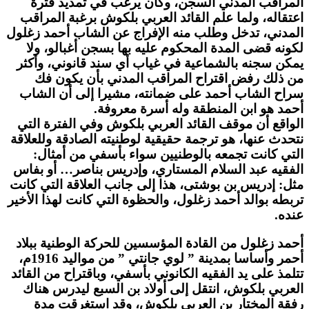
المراقب المدني السجن، وكان يرغب في تمديد فترة
اعتقاله، ولما علم القائد العربي بلكوش برغبة المراقب
المدني، تدخل وطلب منه الإفراج عن الشاب أحمد زغلول
لكونه قضى المدة المحكوم عليه بها بسجن أغبالو، ولا
يمكن سجنه بالشماعية في غياب أي سند قانوني، وأكثر
من ذلك رفض اقتراح المراقب المدني بأن يكون فك
سراح الشاب أحمد على ضمانته، مشيرا إلى أن الشاب
أحمد هو ابن المنطقة وله أسرة معروفة.
الواقع أن موقف القائد العربي بلكوش وفي الفترة التي
نتحدث عنها، هو ترجمة حقيقية لوطنيته الصادقة وللعلاقة
التي كانت تجمعه بالوطنيين سواء بأسفي من أمثال:
الفقيه عبد السلام المستاري، وإدريس بناصر… أو بفاس
مثل: إدريس بن بوشتى، هذا إلى جانب العلاقة التي كانت
تربطه بوالد أحمد زغلول، والحظوة التي كانت لهذا الأخير
عنده.
أحمد زغلول من القادة المؤسسين للحركة الوطنية ببلاد
أحمر وأساسا بمدينة ” لوي جانتي ” من مواليد 1916م،
تتلمذ على يد الفقيه الكانوني بأسفي، وباقتراح من القائد
العربي بلكوش، انتقل إلى أولاد بن السبع ليدرس هناك
رفقة المختار بن العربي بلكوش، وقد استغرقت مدة