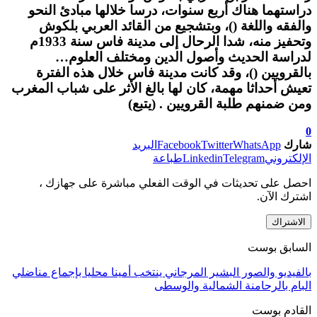
دراستهما هناك أربع سنوات، درسا خلالها مبادئ النحو
والفقه واللغة ()، وبتشجيع من القائد العربي بلكوش
وتحفيز منه، شدا الرحال إلى مدينة فاس سنة 1933م
لدراسة الحديث وأصول الدين ومختلف العلوم…
بالقرويين ()، وقد كانت مدينة فاس خلال هذه الفترة
تعيش أحداثا مهمة، كان لها بالغ الأثر على شباب المغرب
ومن ضمنهم طلبة القرويين . (يتبع)
0
شارك
WhatsApp
Twitter
Facebook
البريد
الإلكتروني
Telegram
Linkedin
طباعة
احصل على تحديثات في الوقت الفعلي مباشرة على جهازك ،
اشترك الآن.
الاشتراك
السابق بوست
بالفيديو والصور البشير المرجاني ينتخب أمينا محليا بإجماع مناضلي
البام بالرحامنة الشمالية والوسطى
القادم بوست