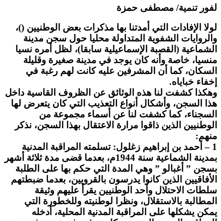
لفور تنمية/ مصطفى حمزة
لولا الإفادات التي أمدتنا بها مذكرات بعض الوطنيين ()،
والروايات الشفوية المتداولة محليا حول سجن مدينة
الشماعية (القصبة الإسماعيلية سابقا)، لظل أمره نسيا
منسيا، خاصة وأنه كان يوجد في مدينة صغيرة وقليلة
السكان، كما أن المشرفين عليه كانت لهم رغبة في
إخفاء خباياه.
وهكذا كشفت لنا هذه الوثائق عن الظروف القاسية داخل
هذا السجن، وأشكال أنواع التعذيب التي كان يتعرض لها
السجناء، كما كشفت لنا عن أسماء مجموعة من
الوطنيين الذين ذاقوا مرارة الاعتقال بهذا السجن، نذكر
منهم:
1 – أحمد بن إبراهيم زغلول: تسلمته المراقبة المدنية
بمدينة الشماعية سنة 1944م، بعدما قضى مدة ثلاثة أشهر
بسجن ” أغبالو ” وهي المدة التي حكم بها على الطلبة
الأفاقيين الذين كانوا يدرسون بالقرويين، بعدما ضبطتهم
سلطات الاحتلال وأحد الوطنيين يقرأ عليهم وثيقة
المطالبة بالاستقلال، ونظرا لوطنيته وللخطورة التي
يمكن يشكلها على المراقبة المدنية المحلية، أدخله