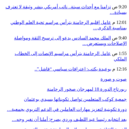
9:20 ص
تزامنا مع أحداث سبتة.. نائب أمريكي ينشر وثيقة لا تعترف
بسيادة…
12:01 م
عامل إقليم الرحامنة يترأس مراسم تحية العلم الوطني
بمناسبة الذكرى…
9:40 ص
الملك محمد السادس يدعو إلى ترسيخ الثقة ومواصلة
الإصلاحات ويستعرض…
1:55 ص
عامل الرحامنة يترأس مراسيم الإنصات إلى الخطاب
الملكي
12:16 م
بوعيدة يكتب: اعترافات سياسي “فاشل”..
صوت و صورة
ربورتاج الدورة 18 لمهرجان صخور الرحامنة
جمعية كوكب المتعلمين تواصل تكويناتها بسيدي بوعثمان
دورة تكوينية لتعزيز مهارات العاملين في الدعم التربوي بجمعية…
بعد انتخابه رئيسا عبد اللطيف وردي يصرح: أملنا أن نغير وجه…