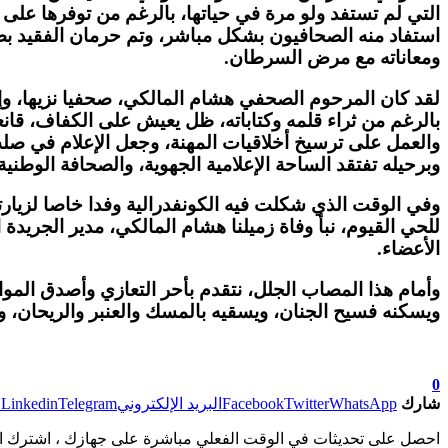
التي لم تستفد ولو مرة في حياتها، بالرغم من توفرها على 
استفاد منه الصحافيون بشكل مباشر، وتم حرمان الفقيد بصفت
ومعاناته مع مرض السرطان.
لقد كان المرحوم الصحفي هشام المالكي، صحفيا نزيها، وإعلا
بالرغم من ثراء قلمه وكتاباته، ظل يعيش على الكفاف، قانعا
والعمل على ترسيخ أخلاقيات المهنة، وجعل الإعلام في صلب 
وبرحيله تفتقد الساحة الإعلامية الجهوية، والصحافة الوطنية
للحي القيوم، نبأ وفاة زميلنا هشام المالكي، مدير الجريدة
الأعضاء.
وأمام هذا المصاب الجلل، نتقدم بأحر التعازي وأصدق المواس
ويسكنه فسيح الجنان، ويسقيه بالمسك والعنبر والريحان، وأن 
0
شارك
WhatsApp
Twitter
Facebook
البريد الإلكتروني
Telegram
Linkedin
ط
احصل على تحديثات في الوقت الفعلي مباشرة على جهازك ، اشترك ال