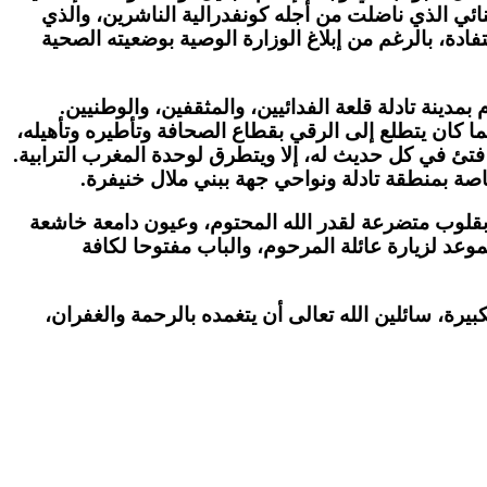
ائي الذي ناضلت من أجله كونفدرالية الناشرين، والذي
دة، بالرغم من إبلاغ الوزارة الوصية بوضعيته الصحية
دينة تادلة قلعة الفدائيين، والمثقفين، والوطنيين.
كما كان يتطلع إلى الرقي بقطاع الصحافة وتأطيره وتأهيله،
فتئ في كل حديث له، إلا ويتطرق لوحدة المغرب الترابية.
 خاصة بمنطقة تادلة ونواحي جهة ببني ملال خنيفرة.
ة وفدا خاصا لزيارته بمنزله يوم الجمعة المقبل 25 فبراير 2022، فإذا بنا نتلقى بقلوب متضرعة لقدر الله المحتوم، وعيون دامعة خاشعة
موعد لزيارة عائلة المرحوم، والباب مفتوحا لكافة
يرة، سائلين الله تعالى أن يتغمده بالرحمة والغفران،