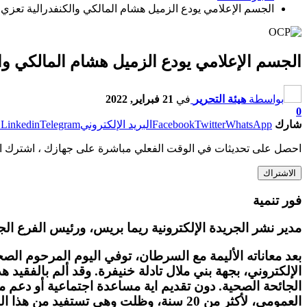
الجسم الإعلامي يودع الزميل هشام المالكي والكنفدرالية تعزي
الجسم الإعلامي يودع الزميل هشام المالكي وا
بواسطة
هيئة التحرير
في
21 فبراير, 2022
0
شارك
WhatsApp
Twitter
Facebook
البريد الإلكتروني
Telegram
Linkedin
ط
احصل على تحديثات في الوقت الفعلي مباشرة على جهازك ، اشترك ال
الاشتراك
فور تنمية
مدير نشر الجريدة الإلكترونية ريما بريس، ورئيس الفرع الج
بعد معاناته الأليمة مع السرطان، توفي اليوم المرحوم ال
الإلكتروني، بجهة بني ملال تادلة خنيفرة. وقد ألم بالفقيد
الجائحة الصحية. دون تقديم اية مساعدة اجتماعية أو دعم
العمومي، لأكثر من 20 سنة، وظلت وهي تست