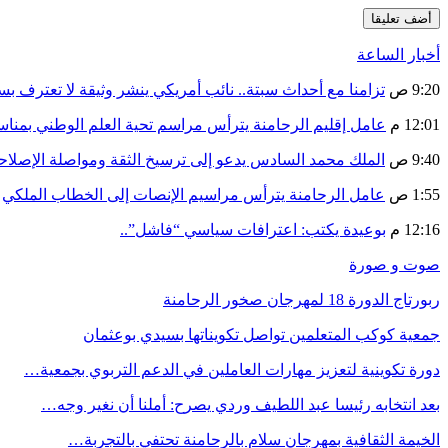
أخبار الساعة
9:20 ص
تزامنا مع أحداث سبتة.. نائب أمريكي ينشر وثيقة لا تعترف ب
12:01 م
عامل إقليم الرحامنة يترأس مراسم تحية العلم الوطني بمنا
9:40 ص
الملك محمد السادس يدعو إلى ترسيخ الثقة ومواصلة الإص
1:55 ص
عامل الرحامنة يترأس مراسيم الإنصات إلى الخطاب الملكي
12:16 م
بوعيدة يكتب: اعترافات سياسي “فاشل”..
صوت و صورة
ربورتاج الدورة 18 لمهرجان صخور الرحامنة
جمعية كوكب المتعلمين تواصل تكويناتها بسيدي بوعثمان
دورة تكوينية لتعزيز مهارات العاملين في الدعم التربوي بجمعية…
بعد انتخابه رئيسا عبد اللطيف وردي يصرح: أملنا أن نغير وجه…
الخيمة الثقافية بمهرجان سلام بالرحامنة تحتفي بالتجربة…