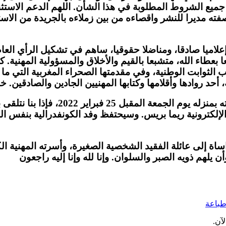
جميع الشروط المطلوبة في هذا الشأن. اللهم الدعم الاستثن
ه مديرا للنشر واقصاءه من بين زملاءه بالجريدة من الاستفا
ميا صادقا، ومناضلا حقوقيا، ساهم في تشكيل الرأي العام بم
 بعطاء الله، متشبعا بالقيم والأخلاق والمسؤولية المهنية. 
الثوابت الوطنية، وفي مقدمتها الصحراء المغربية التي ما 
، أحد روادها وأقلامها وكتابها المهنيين الجادين والصادقين.
وفي الوقت الذي شكلت فيه الكونفدرالي
 الإلكترونية ريما بريس. وسيحتفظ وفد الكونفدرالية بنفس ال
اة إلى عائلة الفقيد الشخصية الصغيرة، وأسرته المهنية الكب
يلهم ذويه الصبر والسلوان. وإنا لله وإنا إليه راجعون
باعة
آن.