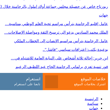
ربورتاج خاص عن حصيلة مجلس جماعة أولاد إملول بالرحامنة خلال 3…
جهات
عامل إقليم الرحامنة يترأس مراسم تحية العلم الوطني بمناسبة…
الملك محمد السادس يدعو إلى ترسيخ الثقة ومواصلة الإصلاحات…
عامل الرحامنة يترأس مراسيم الإنصات إلى الخطاب الملكي
بوعيدة يكتب: اعترافات سياسي “فاشل”..
ابن جرير: إحالة ثلاثة أشخاص على النيابة العامة للاشتباه في…
فور تنمية تعزي برلماني الرحامنة الحاج عبد اللطيف الزعيم
خلاصات الموقع
انستغرام
اشترك بخلاصات الموقع
تابعنا على انستغرام
الرئيسية
سياسة
جهات