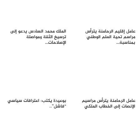
عامل إقليم الرحامنة يترأس
الملك محمد السادس يدعو إلى
مراسم تحية العلم الوطني
ترسيخ الثقة ومواصلة
بمناسبة…
الإصلاحات…
عامل الرحامنة يترأس مراسيم
بوعيدة يكتب: اعترافات سياسي
الإنصات إلى الخطاب الملكي
“فاشل”..