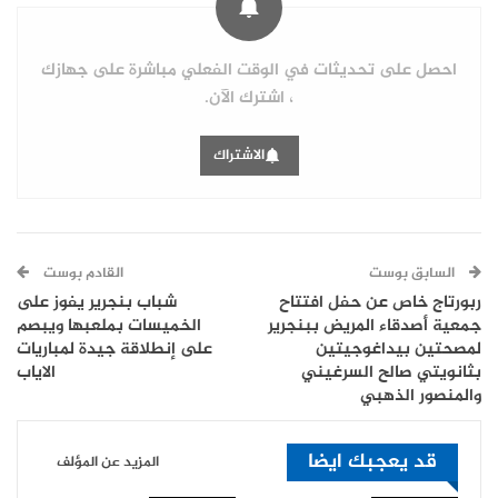
احصل على تحديثات في الوقت الفعلي مباشرة على جهازك
، اشترك الآن.
الاشتراك
السابق بوست
القادم بوست
ربورتاج خاص عن حفل افتتاح
شباب بنجرير يفوز على
جمعية أصدقاء المريض ببنجرير
الخميسات بملعبها ويبصم
لمصحتين بيداغوجيتين
على إنطلاقة جيدة لمباريات
بثانويتي صالح السرغيني
الاياب
والمنصور الذهبي
قد يعجبك ايضا
المزيد عن المؤلف