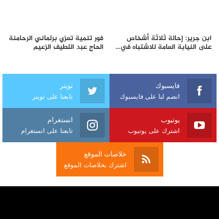
ابن جرير: إحالة ثلاثة أشخاص
فور تنمية تعزي برلماني الرحامنة
على النيابة العامة للاشتباه في…
الحاج عبد اللطيف الزعيم
فايسبوك
تويتر
انضم لنا على فايسبوك
تابعنا على تويتر
يوتيوب
انستغرام
اشترك على يوتيوب
تابعنا على انستغرام
خلاصات الموقع
اشترك بخلاصات الموقع