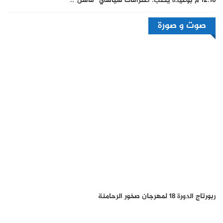
12:16 م
بوعيدة يكتب: اعترافات سياسي “فاشل”..
صوت و صورة
ربورتاج الدورة 18 لمهرجان صخور الرحامنة