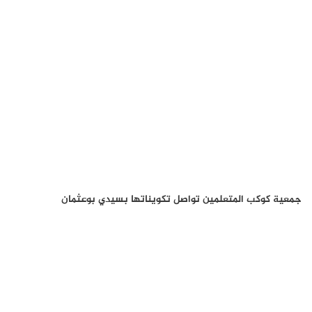
جمعية كوكب المتعلمين تواصل تكويناتها بسيدي بوعثمان