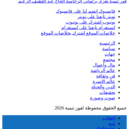
فور تنمية تعزي برلماني الرحامنة الحاج عبد اللطيف الزعيم
فايسبوك
انضم لنا على فايسبوك
تويتر
تابعنا على تويتر
يوتيوب
اشترك على يوتيوب
انستغرام
تابعنا على انستغرام
خلاصات الموقع
اشترك بخلاصات الموقع
الرئيسية
سياسة
جهات
مجتمع
مال وأعمال
عالم الرياضة
فن وثقافة
عالم الاسرة
الدين والحياة
تحقيقات
صوت وصورة
جميع الحقوق محفوظة لفور تنمية 2026
اعجاب
تتبع
Followers