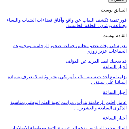
السابق بوست
فور تنمية تكشف النقاب عن واقع وآفاق فضاءات الشباب والنساء
بجماعة بوشان ..الحلقة الخامسة.
القادم بوست
تعزية في وفاة عضو مجلس جماعة صخور الرحامنة ومجموعة
الجماعات عزيز زوزي
قد يعجبك ايضا
المزيد عن المؤلف
أخبار الساعة
تزامنا مع أحداث سبتة.. نائب أمريكي ينشر وثيقة لا تعترف بسيادة
اسبانيا على سبتة…
أخبار الساعة
عامل إقليم الرحامنة يترأس مراسم تحية العلم الوطني بمناسبة
الذكرى السابعة والعشرين…
أخبار الساعة
الملك محمد السادس يدعو إلى ترسيخ الثقة ومواصلة الإصلاحات