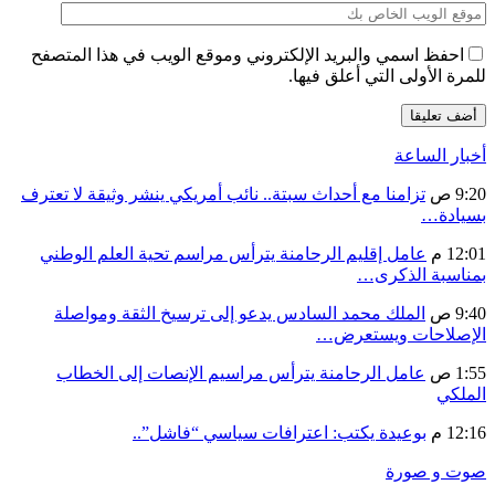
احفظ اسمي والبريد الإلكتروني وموقع الويب في هذا المتصفح
للمرة الأولى التي أعلق فيها.
أخبار الساعة
9:20 ص
تزامنا مع أحداث سبتة.. نائب أمريكي ينشر وثيقة لا تعترف
بسيادة…
12:01 م
عامل إقليم الرحامنة يترأس مراسم تحية العلم الوطني
بمناسبة الذكرى…
9:40 ص
الملك محمد السادس يدعو إلى ترسيخ الثقة ومواصلة
الإصلاحات ويستعرض…
1:55 ص
عامل الرحامنة يترأس مراسيم الإنصات إلى الخطاب
الملكي
12:16 م
بوعيدة يكتب: اعترافات سياسي “فاشل”..
صوت و صورة