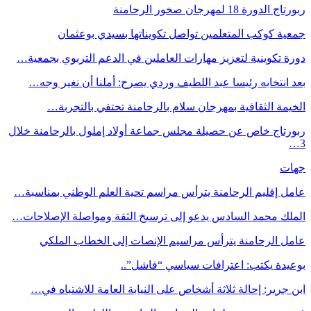
ربورتاج الدورة 18 لمهرجان صخور الرحامنة
جمعية كوكب المتعلمين تواصل تكويناتها بسيدي بوعثمان
دورة تكوينية لتعزيز مهارات العاملين في الدعم التربوي بجمعية…
بعد انتخابه رئيسا عبد اللطيف وردي يصرح: أملنا أن نغير وجه…
الخيمة الثقافية بمهرجان سلام بالرحامنة تحتفي بالتجربة…
ربورتاج خاص عن حصيلة مجلس جماعة أولاد إملول بالرحامنة خلال
3…
جهات
عامل إقليم الرحامنة يترأس مراسم تحية العلم الوطني بمناسبة…
الملك محمد السادس يدعو إلى ترسيخ الثقة ومواصلة الإصلاحات…
عامل الرحامنة يترأس مراسيم الإنصات إلى الخطاب الملكي
بوعيدة يكتب: اعترافات سياسي “فاشل”..
ابن جرير: إحالة ثلاثة أشخاص على النيابة العامة للاشتباه في…