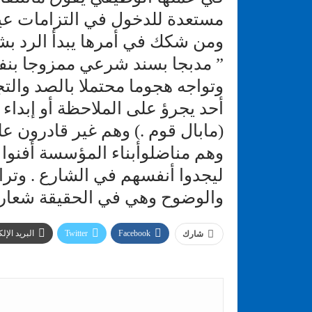
مستعدة للدخول في التزامات عي
ومن شكك في أمرها يبدأ الرد بشع
” مدبجا بسند شرعي ممزوجا بنف
وتواجه هجوما محتملا بالصد والتج
أحد يجرؤ على الملاحظة أو إبداء
(مابال قوم .) وهم غير قادرون ع
وهم مناضلوأبناء المؤسسة أفنوا
ليجدوا أنفسهم في الشارع . وترا
والوضوح وهي في الحقيقة شعار
Facebook
Twitter
البريد الإل
شارك