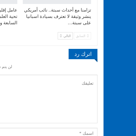
تزامنا مع أحداث سبتة.. نائب أمريكي
عامل إقلي
ينشر وثيقة لا تعترف بسيادة اسبانيا
تحية العل
على سبتة…
السابعة 
السابق
التالي
اترك رد
لن يتم ن