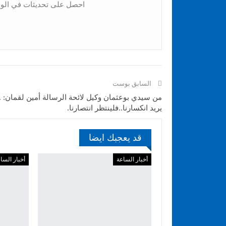
احصل على تحديثات في الوق
السابق بوست
من سيدي بوعثمان وكيل لائحة الرسالة أمين لقمان: .
يريد انكسارنا..فلينتظر انتصارنا.
قد يعجبك ايضا
أخبار الساعة
أخبار السا