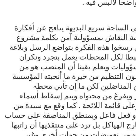
اضحا لالبس فيه .
الساحة سريع البديهة ينافح عن أفكارة
ة النقاش بمسؤولية آمن بكلمة مشروع
ن رسخوا هذه الفكرة بتواضع الرسل وبلاغة
ضبطا لكل المحطات يعمل بتجرد ونكران
ؤوليات ويعلم يقينا أن المنصب هو من
ن التنظيم من خيرة ما أنجبته المؤسسة
ن المناضلين لكن ما إن تأتي محطة
ر ويفرغ من محتواه ويتم إسقاط أسماء
لى قائمة اللائحة . كما وقع مع سيدة من
 او فعل فاعل وبمنطق المناصفة على حساب
 الهياكل بل ترد على منتقذيها أن راتبها
اه من تعويضات من جهات أخرى وغير