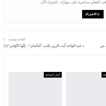
ت الفعلي مباشرة على جهازك ، اشترك الآن.
الاشتراك
القادم بوست
.من
د عبد الواحد أيت الزين يكتب “أيخْمَان”…إنّها الأوَامر! (2)
عة
أخبار الساعة