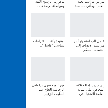
يترأس مراسم تحية
يدعو إلى ترسيخ الثقة
العلم الوطني بمناسبة…
ومواصلة الإصلاحات…
عامل الرحامنة يترأس
بوعيدة يكتب: اعترافات
مراسيم الإنصات إلى
سياسي “فاشل”..
الخطاب الملكي
ابن جرير: إحالة ثلاثة
فور تنمية تعزي برلماني
أشخاص على النيابة
الرحامنة الحاج عبد
العامة للاشتباه في…
اللطيف الزعيم