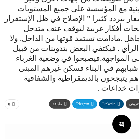
نية مع المؤسسة على جميع المستويات
ار يتردد كثيرا ” الإصلاح في ظل الإستقرار
حات أفكار غربية لتوقف عنف متدخل
اهل .مادامت تستمد قوتها من الداخل. ولا
 الرأي . فيكتفي البعض بتدوينات من قبيل
لى المواجهة.فيصبحوا في وضعية الغرباء
 شبابهم في البناء فسكن غيرهم المبنى
هم يتبجحون بالديمقراطية والشفافية
ات خداعات .
كتروني
Linkedin
Telegram
طباعة
0