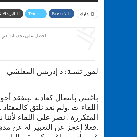
Facebook
Twitter
البريد الإل
شارك
احصل على تحديثات في ال
لفور تنمية: ذ إدريس المغلشي
باغثني باتصال كعادته ليتفقد أح
اللقاءات .ولم نعد نلتق كالمعتاد .
المتكررة . نصر على اللقاء لأننا 
.فعلا اعجز عن التعبير له عن مدى
غيره أن مشاغلي كثيرة وبالتالي