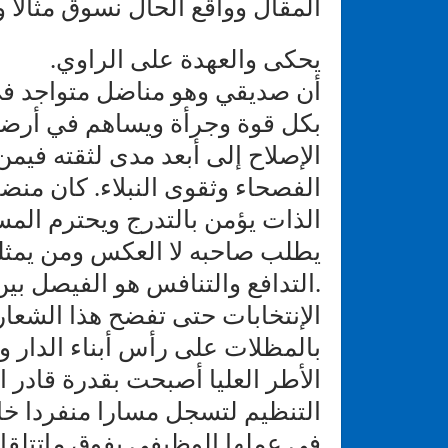
المقال وواقع الحال نسوق مثالا و
يحكى والعهدة على الراوي.
أن صديقي وهو مناضل متواجد في 
بكل قوة وجرأة ويساهم في أرضي
الإصلاح إلى أبعد مدى لثقته فيم
الفصحاء وثقوى النبلاء. كان من
الذات يؤمن بالتدرج ويحترم المس
يطلب صاحبه لا العكس ومن يمثلو
.التدافع والتنافس هو الفيصل بي
الإنتخابات حتى تفضح هذا الشعا
بالمظلات على رأس أبناء الدار وع
الأطر العليا أصبحت بقدرة قادر
التنظيم لتسجل مسارا منفردا خارج
في عملها الوظيفي يفوق ماتتلق