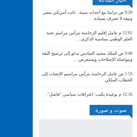
9:20 ص
تزامنا مع أحداث سبتة.. نائب أمريكي ينشر
وثيقة لا تعترف بسيادة…
12:01 م
عامل إقليم الرحامنة يترأس مراسم تحية
العلم الوطني بمناسبة الذكرى…
9:40 ص
الملك محمد السادس يدعو إلى ترسيخ الثقة
ومواصلة الإصلاحات ويستعرض…
1:55 ص
عامل الرحامنة يترأس مراسيم الإنصات إلى
الخطاب الملكي
12:16 م
بوعيدة يكتب: اعترافات سياسي “فاشل”..
صوت و صورة