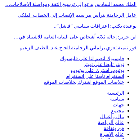
الملك محمد السادس يدعو إلى ترسيخ الثقة ومواصلة الإصلاحات…
عامل الرحامنة يترأس مراسيم الإنصات إلى الخطاب الملكي
بوعيدة يكتب: اعترافات سياسي “فاشل”..
ابن جرير: إحالة ثلاثة أشخاص على النيابة العامة للاشتباه في…
فور تنمية تعزي برلماني الرحامنة الحاج عبد اللطيف الزعيم
فايسبوك
انضم لنا على فايسبوك
تويتر
تابعنا على تويتر
يوتيوب
اشترك على يوتيوب
انستغرام
تابعنا على انستغرام
خلاصات الموقع
اشترك بخلاصات الموقع
الرئيسية
سياسة
جهات
مجتمع
مال وأعمال
عالم الرياضة
فن وثقافة
عالم الاسرة