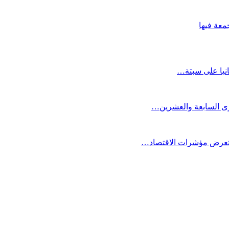
معة فيها
انيا على سبتة…
كرى السابعة والعشرين…
ستعرض مؤشرات الاقتصاد…