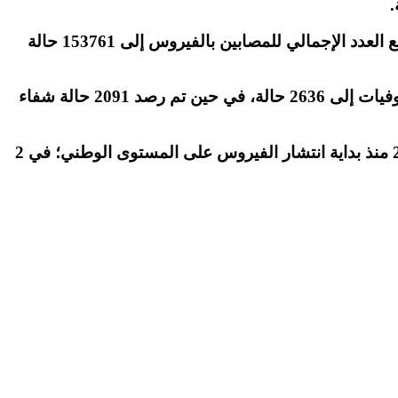
وعلى الصعيد الوطني، تم تسجيل 1357 إصابة مؤكدة جديدة بفيروس” كورونا” المستجد خلال 24 ساعة الماضية، ليرتفع العدد الإجمالي للمصابين بالفيروس إلى 153761 حالة
وأفادت المعطيات الرسمية الصادرة عن الوزارة المعنية، بأن الفترة نفسها عرفت تسجيل 31 وفاة جديدة ليصل عدد الوفيات إلى 2636 حالة، في حين تم رصد 2091 حالة شفاء
ووفق المصدر ذاته، فإن عدد الحالات المستبعدة، بعد الحصول على نتائج سلبية تهم التحاليل المختبرية، قد بلغ 2744050 منذ بداية انتشار الفيروس على المستوى الوطني؛ في 2