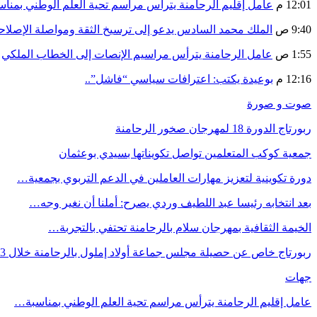
12:01 م
عامل إقليم الرحامنة يترأس مراسم تحية العلم الوطني بمنا
9:40 ص
الملك محمد السادس يدعو إلى ترسيخ الثقة ومواصلة الإص
1:55 ص
عامل الرحامنة يترأس مراسيم الإنصات إلى الخطاب الملكي
12:16 م
بوعيدة يكتب: اعترافات سياسي “فاشل”..
صوت و صورة
ربورتاج الدورة 18 لمهرجان صخور الرحامنة
جمعية كوكب المتعلمين تواصل تكويناتها بسيدي بوعثمان
دورة تكوينية لتعزيز مهارات العاملين في الدعم التربوي بجمعية…
بعد انتخابه رئيسا عبد اللطيف وردي يصرح: أملنا أن نغير وجه…
الخيمة الثقافية بمهرجان سلام بالرحامنة تحتفي بالتجربة…
ربورتاج خاص عن حصيلة مجلس جماعة أولاد إملول بالرحامنة خلال 3…
جهات
عامل إقليم الرحامنة يترأس مراسم تحية العلم الوطني بمناسبة…