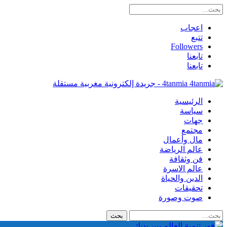
اعجاب
تتبع
Followers
تابعنا
تابعنا
4tanmia - جريدة إلكترونية مغربية مستقلة
الرئيسية
سياسة
جهات
مجتمع
مال وأعمال
عالم الرياضة
فن وثقافة
عالم الاسرة
الدين والحياة
تحقيقات
صوت وصورة