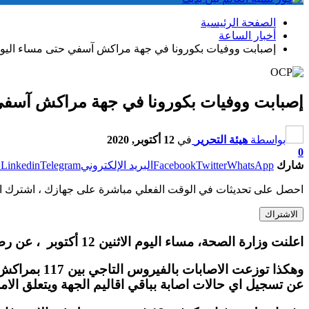
الصفحة الرئيسية
أخبار الساعة
إصبابت ووفيات بكورونا في جهة مراكش آسفي حتى مساء اليوم 
إصبابت ووفيات بكورونا في جهة مراكش آسفي ح
بواسطة
هيئة التحرير
في
12 أكتوبر, 2020
0
شارك
WhatsApp
Twitter
Facebook
البريد الإلكتروني
Telegram
Linkedin
ط
احصل على تحديثات في الوقت الفعلي مباشرة على جهازك ، اشترك ال
الاشتراك
اعلنت وزارة الصحة، مساء اليوم الاثنين 12 أكتوبر ، عن رصد 171 حالة اصابة جديدة بفيروس كورونا المستجد، و5 حالات وفاة بجهة مراكش – آسفي خلال 24 ساعة الاخيرة.
عن تسجيل اي حالات اصابة بباقي اقاليم الجهة ويتعلق الا