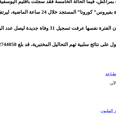
باعة
آن.
 المليون