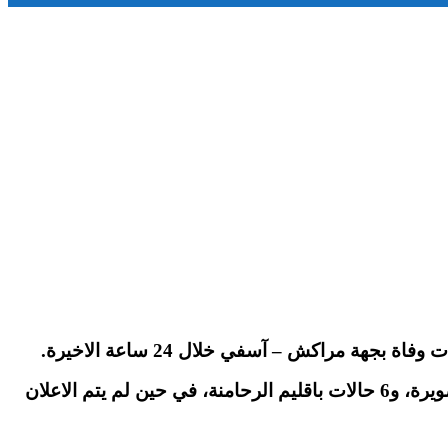
وهكذا توزعت الاصابات بالفيروس التاجي بين 117 بمراكش، و19 بقلعة السراغنة، و16 باقليم اليوسفية، و13 باقليم الصويرة، و6 حالات باقليم الرحامنة، في حين لم يتم الاعلان