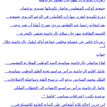
جمعية كوكب المتعلمين تواصل تكويناتها بسيدي بوعثمان
دورة تكوينية لتعزيز مهارات العاملين في الدعم التربوي بجمعية…
بعد انتخابه رئيسا عبد اللطيف وردي يصرح: أملنا أن نغير وجه…
الخيمة الثقافية بمهرجان سلام بالرحامنة تحتفي بالتجربة…
ربورتاج خاص عن حصيلة مجلس جماعة أولاد إملول بالرحامنة خلال
3…
جهات
لقاء تواصلي بالرحامنة بمناسبة اليوم الوطني للمغاربة المقيمين…
عامل إقليم الرحامنة يترأس مراسم تحية العلم الوطني بمناسبة…
الملك محمد السادس يدعو إلى ترسيخ الثقة ومواصلة الإصلاحات…
عامل الرحامنة يترأس مراسيم الإنصات إلى الخطاب الملكي
بوعيدة يكتب: اعترافات سياسي “فاشل”..
ابن جرير: إحالة ثلاثة أشخاص على النيابة العامة للاشتباه في…