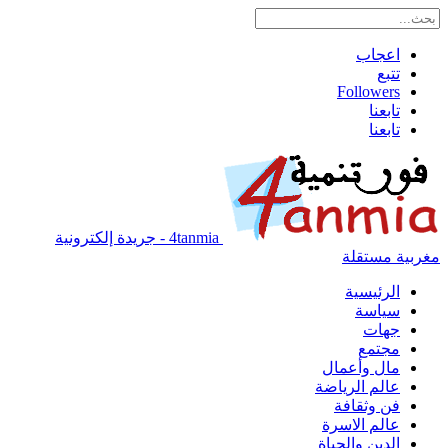
اعجاب
تتبع
Followers
تابعنا
تابعنا
4tanmia - جريدة إلكترونية
مغربية مستقلة
الرئيسية
سياسة
جهات
مجتمع
مال وأعمال
عالم الرياضة
فن وثقافة
عالم الاسرة
الدين والحياة