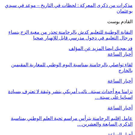
مذكرات من ذكرى المعركة : لحظات في التاريخ – موعد في سيدي
بوعثمان
القادم بوست
النقابة الوطنية للتعليم كدش بالرحامنة تحذر من مغبة الزج بنساء
ورجال التعليم في دخول مدرسي قابل للإنهيار صحيا
قد يعجبك ايضا
المزيد عن المؤلف
أخبار الساعة
لقاء تواصلي بالرحامنة بمناسبة اليوم الوطني للمغاربة المقيمين
بالخارج
أخبار الساعة
تزامنا مع أحداث سبتة.. نائب أمريكي ينشر وثيقة لا تعترف بسيادة
اسبانيا على سبتة…
أخبار الساعة
عامل إقليم الرحامنة يترأس مراسم تحية العلم الوطني بمناسبة
الذكرى السابعة والعشرين…
أخبار الساعة