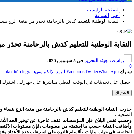
الصفحة الرئيسية
أخبار الساعة
النقابة الوطنية للتعليم كدش بالرحامنة تحذر من مغبة الزج بن
النقابة الوطنية للتعليم كدش بالرحامنة تحذر 
بواسطة
هيئة التحرير
في
5 سبتمبر, 2020
0
شارك
WhatsApp
Twitter
Facebook
البريد الإلكتروني
Telegram
Linkedin
ط
احصل على تحديثات في الوقت الفعلي مباشرة على جهازك ، اشترك ال
الاشتراك
حدرت النقابة الوطنية للتعليم كدش بالرحامنة من مغبة الزج بنساء
الصحية .
وحسب نفس البلاغ فإن المؤسسات تقف عاجزة عن توفير الحد الأدن
وأضافت النقابة حسب ما استقته من معلومات ،فإن مستويات الاكتضا
الخاصة، في غياب بنايات وأقسام قادرة على استيعاب هذه الأعداد وفق