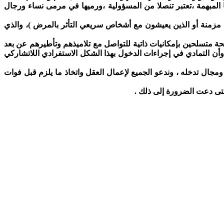
39 في شأن تنظيم الموسم الدراسي لسنة 2020-2021 في ظل جائحة كوفيد-19 بصيغتها وبترتيباتها المبهمة ،تعتبر تنصلا من المسؤولية ،ورميها في مرمى نساء ورجال
ة للأشخاص الذين يعانون من أمراض مزمنة أو الذين يعيشون مع أشخاص سريعي التأثر بالمرض )، والذي
جائحة متسلحين بإمكانيات ذاتية للتواصل مع تلاميذهم وتأطيرهم عن بعد
الي بعيد كل البعد عن الشروط التي تحدثت عنها المذكرة 39/20 الأحادية الجانب وأن التمادي في إجراءات الدخول بهذا الشكل الاستفرادي اللاتشاركي
ال تدخله ، وندعو الجميع لإعمال العقل واتخاذ ما يلزم قبل فوات
متى دعت الضرورة إلى ذلك .