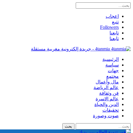
اعجاب
تتبع
Followers
تابعنا
تابعنا
4tanmia - جريدة إلكترونية مغربية مستقلة
الرئيسية
سياسة
جهات
مجتمع
مال وأعمال
عالم الرياضة
فن وثقافة
عالم الاسرة
الدين والحياة
تحقيقات
صوت وصورة