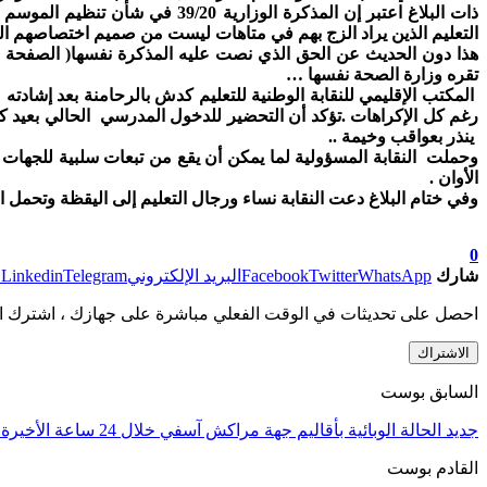
التعليم الذين يراد الزج بهم في متاهات ليست من صميم اختصاصهم ال
تقره وزارة الصحة نفسها …
المكتب الإقليمي للنقابة الوطنية للتعليم كدش بالرحامنة
بعد إشادته 
رغم كل الإكراهات .
ينذر بعواقب وخيمة ..
وحملت النقابة المسؤولية لما يمكن أن يقع من تبعات سلبية للجهات
الأوان .
وفي ختام البلاغ دعت النقابة نساء ورجال التعليم إلى اليقظة وتحم
0
شارك
WhatsApp
Twitter
Facebook
البريد الإلكتروني
Telegram
Linkedin
ط
احصل على تحديثات في الوقت الفعلي مباشرة على جهازك ، اشترك ال
الاشتراك
السابق بوست
جديد الحالة الوبائية بأقاليم جهة مراكش آسفي خلال 24 ساعة الأخيرة.
القادم بوست