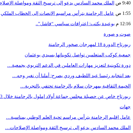
9:40 ص
الملك محمد السادس يدعو إلى ترسيخ الثقة ومواصلة الإص
1:55 ص
عامل الرحامنة يترأس مراسيم الإنصات إلى الخطاب الملكي
12:16 م
بوعيدة يكتب: اعترافات سياسي “فاشل”..
صوت و صورة
ربورتاج الدورة 18 لمهرجان صخور الرحامنة
جمعية كوكب المتعلمين تواصل تكويناتها بسيدي بوعثمان
دورة تكوينية لتعزيز مهارات العاملين في الدعم التربوي بجمعية…
بعد انتخابه رئيسا عبد اللطيف وردي يصرح: أملنا أن نغير وجه…
الخيمة الثقافية بمهرجان سلام بالرحامنة تحتفي بالتجربة…
ربورتاج خاص عن حصيلة مجلس جماعة أولاد إملول بالرحامنة خلال 3…
جهات
عامل إقليم الرحامنة يترأس مراسم تحية العلم الوطني بمناسبة…
الملك محمد السادس يدعو إلى ترسيخ الثقة ومواصلة الإصلاحات…