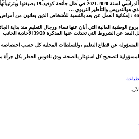
ذات البلاغ اعتبر إن المذكرة الوزارية /20
ذي هوالتدريس والتأطير التربوي …
هذا دون الحديث عن الحق الذي نصت عليه المذكرة نفسها( الصفحة 46 : إمكانية العمل عن بعد بالنسب
بروح الوطنية العالية التي أبان عنها نساء ورجال التعليم منذ بداية ال
تؤكد أن التحضير للدخول المدرسي الح
 المسؤولة عن قطاع التعليم ،وللسلطات المحلية كل حسب اختصاصه ومج
ل المسؤولية لتصحيح كل استهثار بالصحة، ودق ناقوس الخطر بكل جرأة 
باعة
آن.