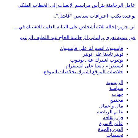
عامل الرحامنة يترأس مراسيم الإنصات إلى الخطاب الملكي
بوعيدة يكتب: اعترافات سياسي “فاشل”..
ابن جرير: إحالة ثلاثة أشخاص على النيابة العامة للاشتباه في…
فور تنمية تعزي برلماني الرحامنة الحاج عبد اللطيف الزعيم
فايسبوك
انضم لنا على فايسبوك
تويتر
تابعنا على تويتر
يوتيوب
اشترك على يوتيوب
انستغرام
تابعنا على انستغرام
خلاصات الموقع
اشترك بخلاصات الموقع
الرئيسية
سياسة
جهات
مجتمع
مال وأعمال
عالم الرياضة
فن وثقافة
عالم الاسرة
الدين والحياة
تحقيقات