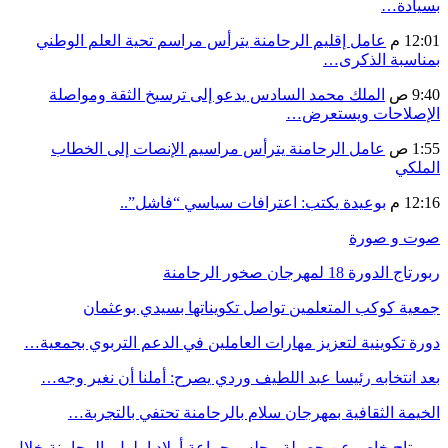
بسيادة…
12:01 م
عامل إقليم الرحامنة يترأس مراسم تحية العلم الوطني
بمناسبة الذكرى…
9:40 ص
الملك محمد السادس يدعو إلى ترسيخ الثقة ومواصلة
الإصلاحات ويستعرض…
1:55 ص
عامل الرحامنة يترأس مراسيم الإنصات إلى الخطاب
الملكي
12:16 م
بوعيدة يكتب: اعترافات سياسي “فاشل”..
صوت و صورة
ربورتاج الدورة 18 لمهرجان صخور الرحامنة
جمعية كوكب المتعلمين تواصل تكويناتها بسيدي بوعثمان
دورة تكوينية لتعزيز مهارات العاملين في الدعم التربوي بجمعية…
بعد انتخابه رئيسا عبد اللطيف وردي يصرح: أملنا أن نغير وجه…
الخيمة الثقافية بمهرجان سلام بالرحامنة تحتفي بالتجربة…
ربورتاج خاص عن حصيلة مجلس جماعة أولاد إملول بالرحامنة خلال