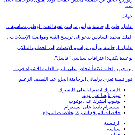
3…
جهات
عامل إقليم الرحامنة يترأس مراسم تحية العلم الوطني بمناسبة…
الملك محمد السادس يدعو إلى ترسيخ الثقة ومواصلة الإصلاحات…
عامل الرحامنة يترأس مراسيم الإنصات إلى الخطاب الملكي
بوعيدة يكتب: اعترافات سياسي “فاشل”..
ابن جرير: إحالة ثلاثة أشخاص على النيابة العامة للاشتباه في…
فور تنمية تعزي برلماني الرحامنة الحاج عبد اللطيف الزعيم
فايسبوك
انضم لنا على فايسبوك
تويتر
تابعنا على تويتر
يوتيوب
اشترك على يوتيوب
انستغرام
تابعنا على انستغرام
خلاصات الموقع
اشترك بخلاصات الموقع
الرئيسية
سياسة
جهات