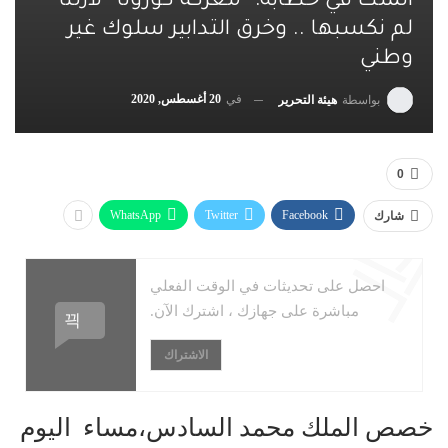
الملك في خطابه: “معركة كورونا” لازلنا
لم نكسبها .. وخرق التدابير سلوك غير
وطني
في
20 أغسطس, 2020
بواسطة
هيئة التحرير
0
WhatsApp
Twitter
Facebook
شارك
احصل على تحديثات في الوقت الفعلي
مباشرة على جهازك ، اشترك الآن.
الاشتراك
خصص الملك محمد السادس،مساء اليوم