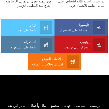
ابن جرير: إحالة ثلاثة أشخاص على
فور تنمية تعزي برلماني الرحامنة
النيابة العامة للاشتباه في…
الحاج عبد اللطيف الزعيم
فايسبوك
تويتر
انضم لنا على فايسبوك
تابعنا على تويتر
يوتيوب
انستغرام
اشترك على يوتيوب
تابعنا على انستغرام
خلاصات الموقع
اشترك بخلاصات الموقع
الرئيسية
سياسة
جهات
مجتمع
مال وأعمال
عالم الرياضة