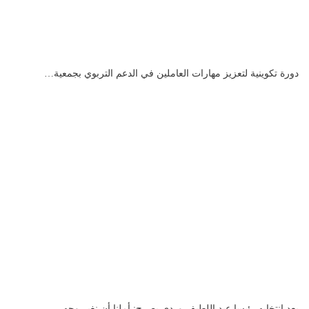
دورة تكوينية لتعزيز مهارات العاملين في الدعم التربوي بجمعية…
بعد انتخابه رئيسا عبد اللطيف وردي يصرح: أملنا أن نغير وجه…