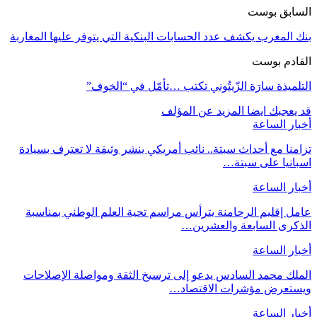
السابق بوست
بنك المغرب يكشف عدد الحسابات البنكية التي يتوفر عليها المغاربة
القادم بوست
التلميذة سارَة الزّيتُوني تكتب …تأمّل في “الخوف”
قد يعجبك ايضا
المزيد عن المؤلف
أخبار الساعة
تزامنا مع أحداث سبتة.. نائب أمريكي ينشر وثيقة لا تعترف بسيادة
اسبانيا على سبتة…
أخبار الساعة
عامل إقليم الرحامنة يترأس مراسم تحية العلم الوطني بمناسبة
الذكرى السابعة والعشرين…
أخبار الساعة
الملك محمد السادس يدعو إلى ترسيخ الثقة ومواصلة الإصلاحات
ويستعرض مؤشرات الاقتصاد…
أخبار الساعة