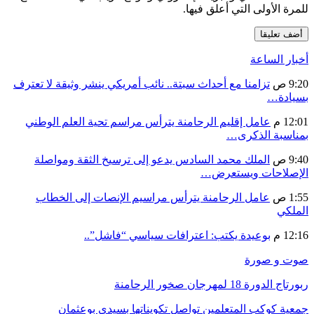
للمرة الأولى التي أعلق فيها.
أخبار الساعة
9:20 ص
تزامنا مع أحداث سبتة.. نائب أمريكي ينشر وثيقة لا تعترف
بسيادة…
12:01 م
عامل إقليم الرحامنة يترأس مراسم تحية العلم الوطني
بمناسبة الذكرى…
9:40 ص
الملك محمد السادس يدعو إلى ترسيخ الثقة ومواصلة
الإصلاحات ويستعرض…
1:55 ص
عامل الرحامنة يترأس مراسيم الإنصات إلى الخطاب
الملكي
12:16 م
بوعيدة يكتب: اعترافات سياسي “فاشل”..
صوت و صورة
ربورتاج الدورة 18 لمهرجان صخور الرحامنة
جمعية كوكب المتعلمين تواصل تكويناتها بسيدي بوعثمان