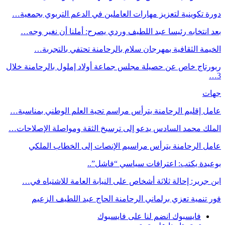
دورة تكوينية لتعزيز مهارات العاملين في الدعم التربوي بجمعية…
بعد انتخابه رئيسا عبد اللطيف وردي يصرح: أملنا أن نغير وجه…
الخيمة الثقافية بمهرجان سلام بالرحامنة تحتفي بالتجربة…
ربورتاج خاص عن حصيلة مجلس جماعة أولاد إملول بالرحامنة خلال
3…
جهات
عامل إقليم الرحامنة يترأس مراسم تحية العلم الوطني بمناسبة…
الملك محمد السادس يدعو إلى ترسيخ الثقة ومواصلة الإصلاحات…
عامل الرحامنة يترأس مراسيم الإنصات إلى الخطاب الملكي
بوعيدة يكتب: اعترافات سياسي “فاشل”..
ابن جرير: إحالة ثلاثة أشخاص على النيابة العامة للاشتباه في…
فور تنمية تعزي برلماني الرحامنة الحاج عبد اللطيف الزعيم
فايسبوك
انضم لنا على فايسبوك