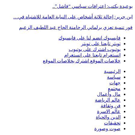
بوعيدة يكتب: اعترافات سياسي “فاشل”..
ابن جرير: إحالة ثلاثة أشخاص على النيابة العامة للاشتباه في…
فور تنمية تعزي برلماني الرحامنة الحاج عبد اللطيف الزعيم
فايسبوك
انضم لنا على فايسبوك
تويتر
تابعنا على تويتر
يوتيوب
اشترك على يوتيوب
انستغرام
تابعنا على انستغرام
خلاصات الموقع
اشترك بخلاصات الموقع
الرئيسية
سياسة
جهات
مجتمع
مال وأعمال
عالم الرياضة
فن وثقافة
عالم الاسرة
الدين والحياة
تحقيقات
صوت وصورة