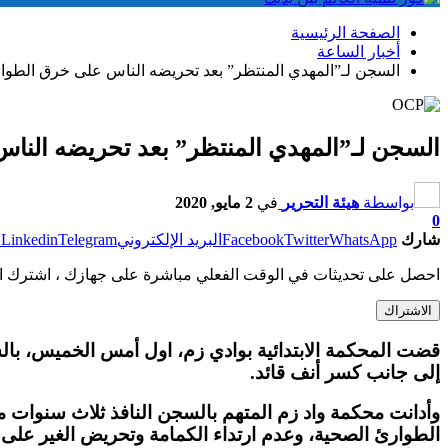
الصفحة الرئيسية
أخبار الساعة
السجن لـ”المهدي المنتظر” بعد تحريضه الناس على خرق الطوا
السجن لـ”المهدي المنتظر” بعد تحريضه النا
بواسطة
هيئة التحرير
في
2 مايو, 2020
0
شارك
WhatsApp
Twitter
Facebook
البريد الإلكتروني
Telegram
Linkedin
ط
احصل على تحديثات في الوقت الفعلي مباشرة على جهازك ، اشترك ال
الاشتراك
قضت المحكمة الابتدائية بوادي زم، اول أمس الخميس، با
إلى جانب كسر أنف قائد.
وأدانت محكمة واد زم المتهم بالسجن النافذ ثلاث سنوات مع
الطوارئ الصحية، وعدم ارتداء الكمامة وتحريض الغير عل