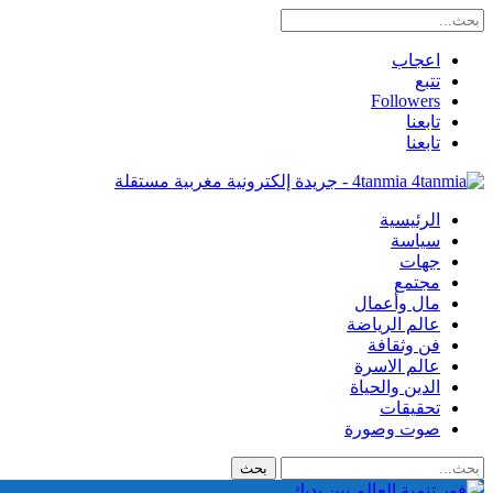
اعجاب
تتبع
Followers
تابعنا
تابعنا
4tanmia - جريدة إلكترونية مغربية مستقلة
الرئيسية
سياسة
جهات
مجتمع
مال وأعمال
عالم الرياضة
فن وثقافة
عالم الاسرة
الدين والحياة
تحقيقات
صوت وصورة