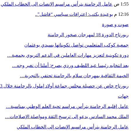
1:55 ص
عامل الرحامنة يترأس مراسيم الإنصات إلى الخطاب الملكي
12:16 م
بوعيدة يكتب: اعترافات سياسي “فاشل”..
صوت و صورة
ربورتاج الدورة 18 لمهرجان صخور الرحامنة
جمعية كوكب المتعلمين تواصل تكويناتها بسيدي بوعثمان
دورة تكوينية لتعزيز مهارات العاملين في الدعم التربوي بجمعية…
بعد انتخابه رئيسا عبد اللطيف وردي يصرح: أملنا أن نغير وجه…
الخيمة الثقافية بمهرجان سلام بالرحامنة تحتفي بالتجربة…
ربورتاج خاص عن حصيلة مجلس جماعة أولاد إملول بالرحامنة خلال 3…
جهات
عامل إقليم الرحامنة يترأس مراسم تحية العلم الوطني بمناسبة…
الملك محمد السادس يدعو إلى ترسيخ الثقة ومواصلة الإصلاحات…
عامل الرحامنة يترأس مراسيم الإنصات إلى الخطاب الملكي