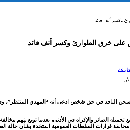
رئ وكسر أنف قائد
س على خرق الطوارئ وكسر أنف قائد
باعة
آن.
لسجن النافذ في حق شخص ادعى أنه “المهدي المنتظر”، وقا
 تحميله الصائر والإكراه في الأدنى، بعدما توبع بتهم مخال
ى مخالفة قرارات السلطات العمومية المتخذة بشأن حالة ا