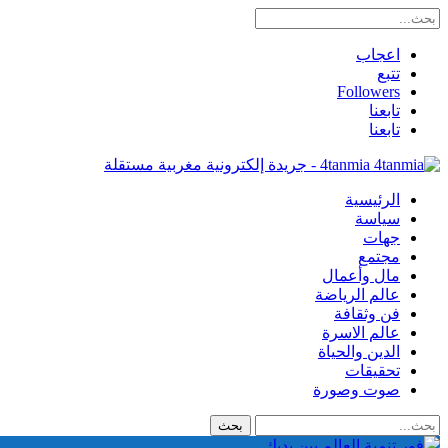
اعجاب
تتبع
Followers
تابعنا
تابعنا
4tanmia - جريدة إلكترونية مغربية مستقلة
الرئيسية
سياسة
جهات
مجتمع
مال وأعمال
عالم الرياضة
فن وثقافة
عالم الاسرة
الدين والحياة
تحقيقات
صوت وصورة