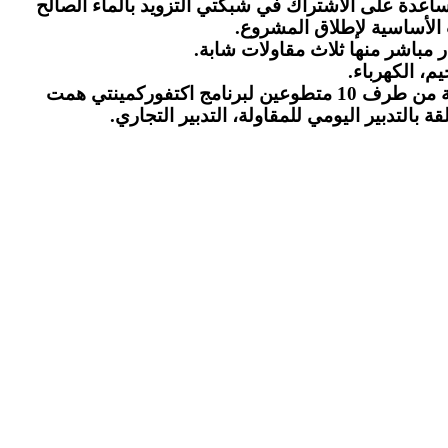
ة على الاشتراك في شبكتي التزويد بالماء الصالح
 الأساسية لإطلاق المشروع.
م، الكهرباء.
كما تجدر الإشارة إلى أن المستفيدين من هذه المبادرة تمت مواكبتهم عبر تقديم تكوينات ميدانية لمدة 8 دورات تكوينية من طرف 10 متطوعين لبرنامج اكتفوركمينتي همت
 بالتدبير اليومي للمقاولة، التدبير التجاري.