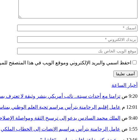
احفظ اسمي والبريد الإلكتروني وموقع الويب في هذا المتصفح للمرة 
أخبار الساعة
9:20 ص
تزامنا مع أحداث سبتة.. نائب أمريكي ينشر وثيقة لا تعترف ب
12:01 م
عامل إقليم الرحامنة يترأس مراسم تحية العلم الوطني بمنا
9:40 ص
الملك محمد السادس يدعو إلى ترسيخ الثقة ومواصلة الإص
1:55 ص
عامل الرحامنة يترأس مراسيم الإنصات إلى الخطاب الملكي
12:16 م
بوعيدة يكتب: اعترافات سياسي “فاشل”..