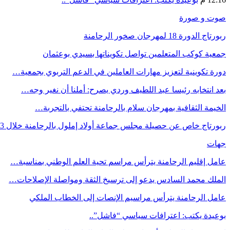
صوت و صورة
ربورتاج الدورة 18 لمهرجان صخور الرحامنة
جمعية كوكب المتعلمين تواصل تكويناتها بسيدي بوعثمان
دورة تكوينية لتعزيز مهارات العاملين في الدعم التربوي بجمعية…
بعد انتخابه رئيسا عبد اللطيف وردي يصرح: أملنا أن نغير وجه…
الخيمة الثقافية بمهرجان سلام بالرحامنة تحتفي بالتجربة…
ربورتاج خاص عن حصيلة مجلس جماعة أولاد إملول بالرحامنة خلال 3…
جهات
عامل إقليم الرحامنة يترأس مراسم تحية العلم الوطني بمناسبة…
الملك محمد السادس يدعو إلى ترسيخ الثقة ومواصلة الإصلاحات…
عامل الرحامنة يترأس مراسيم الإنصات إلى الخطاب الملكي
بوعيدة يكتب: اعترافات سياسي “فاشل”..