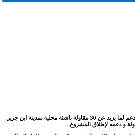
في إطار المبادرات الفعالة لبرنامج اكتفوركومينيتي الكنتور و بتنسيق و تعاون مع عمالة إقليم الرحامنة، تمت مواكبة و دعم لما يزيد عن 30 مقاولة ناشئة محلية بمدينة ابن جرير.
ولة و دعمه لإطلاق المشروع.