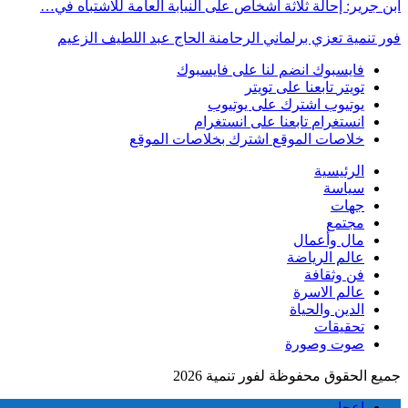
ابن جرير: إحالة ثلاثة أشخاص على النيابة العامة للاشتباه في…
فور تنمية تعزي برلماني الرحامنة الحاج عبد اللطيف الزعيم
فايسبوك
انضم لنا على فايسبوك
تويتر
تابعنا على تويتر
يوتيوب
اشترك على يوتيوب
انستغرام
تابعنا على انستغرام
خلاصات الموقع
اشترك بخلاصات الموقع
الرئيسية
سياسة
جهات
مجتمع
مال وأعمال
عالم الرياضة
فن وثقافة
عالم الاسرة
الدين والحياة
تحقيقات
صوت وصورة
جميع الحقوق محفوظة لفور تنمية 2026
اعجاب