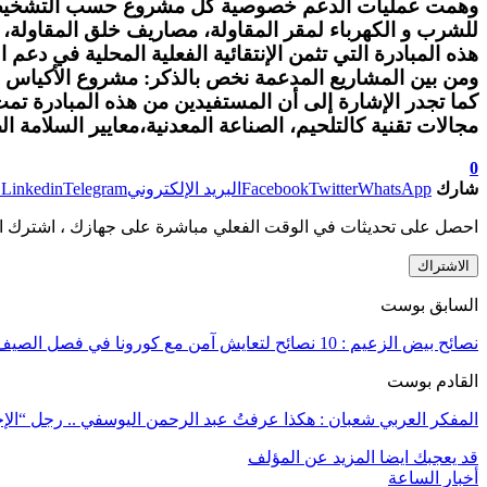
وهمت عمليات الدعم خصوصية كل مشروع حسب التشخيص الم
للشرب و الكهرباء لمقر المقاولة، مصاريف خلق المقاولة، إ
هذه المبادرة التي تثمن الإنتقائية الفعلية المحلية في دعم المقاول الشاب الرحماني م
ومن بين المشاريع المدعمة نخص بالذكر: مشروع الأكياس الب
مجالات تقنية كالتلحيم، الصناعة المعدنية،معايير السلامة ال
0
شارك
WhatsApp
Twitter
Facebook
البريد الإلكتروني
Telegram
Linkedin
ط
احصل على تحديثات في الوقت الفعلي مباشرة على جهازك ، اشترك ال
الاشتراك
السابق بوست
نصائح بيض الزعيم : 10 نصائح لتعايش آمن مع كورونا في فصل الصيف
القادم بوست
المفكر العربي شعبان : هكذا عرفتُ عبد الرحمن اليوسفي .. رجل “الإج
قد يعجبك ايضا
المزيد عن المؤلف
أخبار الساعة