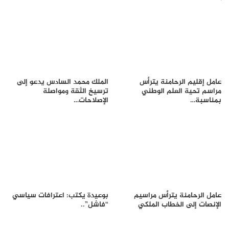
عامل إقليم الرحامنة يترأس
الملك محمد السادس يدعو إلى
مراسم تحية العلم الوطني
ترسيخ الثقة ومواصلة
بمناسبة…
الإصلاحات…
عامل الرحامنة يترأس مراسيم
بوعيدة يكتب: اعترافات سياسي
الإنصات إلى الخطاب الملكي
“فاشل”..