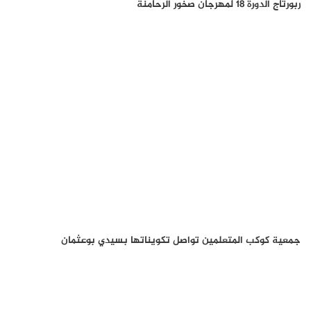
ربورتاج الدورة 18 لمهرجان صخور الرحامنة
جمعية كوكب المتعلمين تواصل تكويناتها بسيدي بوعثمان