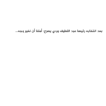
بعد انتخابه رئيسا عبد اللطيف وردي يصرح: أملنا أن نغير وجه…