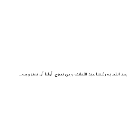
بعد انتخابه رئيسا عبد اللطيف وردي يصرح: أملنا أن نغير وجه…