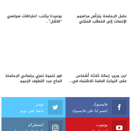
عامل الرحامنة يترأس مراسيم
بوعيدة يكتب: اعترافات سياسي
الإنصات إلى الخطاب الملكي
“فاشل”..
ابن جرير: إحالة ثلاثة أشخاص
فور تنمية تعزي برلماني الرحامنة
على النيابة العامة للاشتباه في…
الحاج عبد اللطيف الزعيم
فايسبوك
تويتر
انضم لنا على فايسبوك
تابعنا على تويتر
يوتيوب
انستغرام
اشترك على يوتيوب
تابعنا على انستغرام