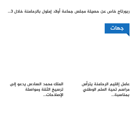
ربورتاج خاص عن حصيلة مجلس جماعة أولاد إملول بالرحامنة خلال 3…
جهات
عامل إقليم الرحامنة يترأس
الملك محمد السادس يدعو إلى
مراسم تحية العلم الوطني
ترسيخ الثقة ومواصلة
بمناسبة…
الإصلاحات…