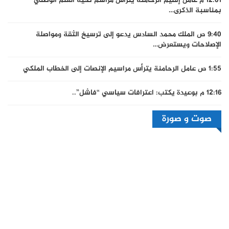
12:01 م
عامل إقليم الرحامنة يترأس مراسم تحية العلم الوطني
بمناسبة الذكرى…
9:40 ص
الملك محمد السادس يدعو إلى ترسيخ الثقة ومواصلة
الإصلاحات ويستعرض…
1:55 ص
عامل الرحامنة يترأس مراسيم الإنصات إلى الخطاب الملكي
12:16 م
بوعيدة يكتب: اعترافات سياسي “فاشل”..
صوت و صورة