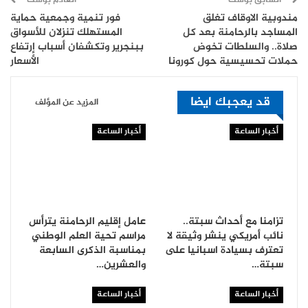
السابق بوست
القادم بوست
مندوبية الاوقاف تغلق
فور تنمية وجمعية حماية
المساجد بالرحامنة بعد كل
المستهلك تنزلان للأسواق
صلاة.. والسلطات تخوض
ببنجرير وتكشفان أسباب إرتفاع
حملات تحسيسية حول كورونا
الأسعار
قد يعجبك ايضا
المزيد عن المؤلف
أخبار الساعة
أخبار الساعة
تزامنا مع أحداث سبتة..
عامل إقليم الرحامنة يترأس
نائب أمريكي ينشر وثيقة لا
مراسم تحية العلم الوطني
تعترف بسيادة اسبانيا على
بمناسبة الذكرى السابعة
سبتة…
والعشرين…
أخبار الساعة
أخبار الساعة