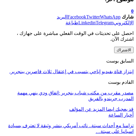
0
شارك
WhatsApp
Twitter
Facebook
البريد
الإلكتروني
Telegram
Linkedin
طباعة
احصل على تحديثات في الوقت الفعلي مباشرة على جهازك ،
اشترك الآن.
الاشتراك
السابق بوست
إبتزاز فتاة بفيديو إباحي يتسبب في إعتقال ثلاث قاصرين ببنجرير.
القادم بوست
مصدر مقرب من مكتب شباب بنجرير :إتفاق ودي ينهي مهمة
المدرب جريندو بالفريق
قد يعجبك ايضا
المزيد عن المؤلف
أخبار الساعة
تزامنا مع أحداث سبتة.. نائب أمريكي ينشر وثيقة لا تعترف بسيادة
اسبانيا على سبتة…