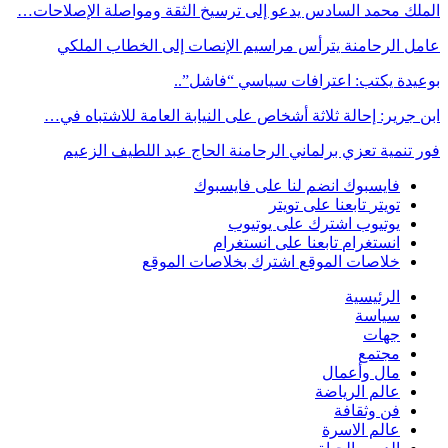
الملك محمد السادس يدعو إلى ترسيخ الثقة ومواصلة الإصلاحات…
عامل الرحامنة يترأس مراسيم الإنصات إلى الخطاب الملكي
بوعيدة يكتب: اعترافات سياسي “فاشل”..
ابن جرير: إحالة ثلاثة أشخاص على النيابة العامة للاشتباه في…
فور تنمية تعزي برلماني الرحامنة الحاج عبد اللطيف الزعيم
فايسبوك
انضم لنا على فايسبوك
تويتر
تابعنا على تويتر
يوتيوب
اشترك على يوتيوب
انستغرام
تابعنا على انستغرام
خلاصات الموقع
اشترك بخلاصات الموقع
الرئيسية
سياسة
جهات
مجتمع
مال وأعمال
عالم الرياضة
فن وثقافة
عالم الاسرة