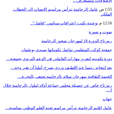
الإصلاحات ويستعرض…
1:55 ص
عامل الرحامنة يترأس مراسيم الإنصات إلى الخطاب
الملكي
12:16 م
بوعيدة يكتب: اعترافات سياسي “فاشل”..
صوت و صورة
ربورتاج الدورة 18 لمهرجان صخور الرحامنة
جمعية كوكب المتعلمين تواصل تكويناتها بسيدي بوعثمان
دورة تكوينية لتعزيز مهارات العاملين في الدعم التربوي بجمعية…
بعد انتخابه رئيسا عبد اللطيف وردي يصرح: أملنا أن نغير وجه…
الخيمة الثقافية بمهرجان سلام بالرحامنة تحتفي بالتجربة…
ربورتاج خاص عن حصيلة مجلس جماعة أولاد إملول بالرحامنة خلال
3…
جهات
عامل إقليم الرحامنة يترأس مراسم تحية العلم الوطني بمناسبة…