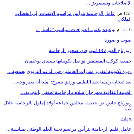
الإصلاحات ويستعرض…
1:55 ص
عامل الرحامنة يترأس مراسيم الإنصات إلى الخطاب
الملكي
12:16 م
بوعيدة يكتب: اعترافات سياسي “فاشل”..
صوت و صورة
ربورتاج الدورة 18 لمهرجان صخور الرحامنة
جمعية كوكب المتعلمين تواصل تكويناتها بسيدي بوعثمان
دورة تكوينية لتعزيز مهارات العاملين في الدعم التربوي بجمعية…
بعد انتخابه رئيسا عبد اللطيف وردي يصرح: أملنا أن نغير وجه…
الخيمة الثقافية بمهرجان سلام بالرحامنة تحتفي بالتجربة…
ربورتاج خاص عن حصيلة مجلس جماعة أولاد إملول بالرحامنة خلال
3…
جهات
عامل إقليم الرحامنة يترأس مراسم تحية العلم الوطني بمناسبة…