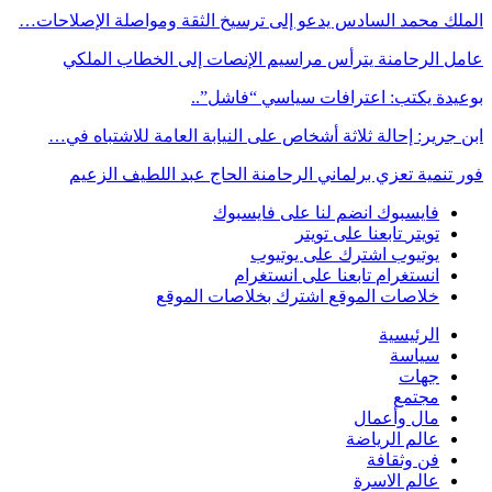
الملك محمد السادس يدعو إلى ترسيخ الثقة ومواصلة الإصلاحات…
عامل الرحامنة يترأس مراسيم الإنصات إلى الخطاب الملكي
بوعيدة يكتب: اعترافات سياسي “فاشل”..
ابن جرير: إحالة ثلاثة أشخاص على النيابة العامة للاشتباه في…
فور تنمية تعزي برلماني الرحامنة الحاج عبد اللطيف الزعيم
فايسبوك
انضم لنا على فايسبوك
تويتر
تابعنا على تويتر
يوتيوب
اشترك على يوتيوب
انستغرام
تابعنا على انستغرام
خلاصات الموقع
اشترك بخلاصات الموقع
الرئيسية
سياسة
جهات
مجتمع
مال وأعمال
عالم الرياضة
فن وثقافة
عالم الاسرة