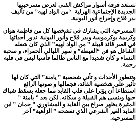
تستعد فرقة أسوار مراكش الفني لعرض مسرحيتها
الجديدة الإجتماعية الهزلية “من الواد لهيه” من تأليف
بدر قلاج وإخراج أنور البونية.
المسرحية التي يشارك في تشخصها كل من فاطمة هوان
وكريمة بوكرموسة وبدر قلاخ وأنور البونية تدور أحداثها
في قصر قائد قبيلة ” من الواد لهيه” الذي كان شغله
الشاغل هو فن “العيطة” و سهر الليالي الحمراء، و صحبة
النساء و كان شديدا مع الناس ظالما قاسيا ليس في قلبه
رحمة.
وتتطور الأحداث و تأتي شخصية ” يامنة” التي كان لها
تأثير على شخصية القائد، فجمالها و صوتها الرائع
استطاعا أن يؤثرا على قلب القايد مما جعله يسقط شباك
حبها وينسى هم القبيلة و سكانه. لكن بعد ” يامنة ”
المثيرة يظهر صراع بين القايد و المشاوري ” حمان ” ابن
القايد الغير الشرعي الذي تفضحه ” الزاهية” آخر
المسرحية.