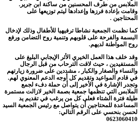
ﺍﻟﻤﻼﺑﺲ ﻣﻦ ﻃﺮﻑ المحسنين من ساكنة ابن جرير.
ﻭﻗﺎﻣﺖ ﺑﺈﻋﺎﺩﺓ ﻓﺮﺯﻫﺎ ﻭﺇﻋﺪﺍﺩﻫﺎ ﻟﻴﺘﻢ ﺗﻮﺯﻳﻌﻬﺎ على
المحتاجين .
كما نظمت الجمعية نشاطا ترفيهيا للأطفال وذلك لإدخال
البسمة والفرحة على قلوبهم وتنمية روح التضامن ورفع
روح المواطنة لديهم.
ﻭﻗﺪ خلف ﻫﺬﺍ ﺍﻟﻌﻤﻞ ﺍﻟﺨﻴﺮﻱ ﺍﻷﺛﺮ ﺍﻹﻳﺠﺎﺑﻲ ﺍﻟﺒﻠﻴﻎ ﻋﻠﻰ
ﺍﻟﻤﺴﺘﻔﻴﺪﻳﻦ ، ﺣﻴﺚ ﻻﻗﺖ ﺍﻟﺘﺮﺣﺎﺏ ﻣﻦ ﻗﺒﻞ ﺍﻟﺮﺟﺎﻝ
ﻭﺍﻟﻨﺴﺎﺀ ﻭﺍﻟﺼﻐﺎﺭ ﻭﺍﻟﻜﺒﺎﺭ ، ﻣﺸﺪﺩﻳﻦ ﻋﻠﻰ ﺿﺮﻭﺭﺓ ﺯﻳﺎﺭﺗﻬﻢ
ﻓﻲ ﻗﺎﺩﻡ ﺍﻟﻤﻮﺍﻋﻴﺪ ﻭﺗﻘﺪﻳﻢ ﻛﻞ ﺃﻭﺟﻪ ﺍﻟﺪﻋﻢ ﺍﻟﻤﻌﻨﻮﻱ ﻟﻬﻢ.
وتجدر الإشارة في الأخير إلى أن حملة دفء لجمع
الملابس التي تنظمها جمعية بصمة الخير لازالت مستمرة
طيلة فترة الشتاء فعلى كل من يرغب في تقديم يد
المساعدة للمحتاجين أن يتواصل مع رئيس الجمعية السيد
لحسن بنحسي على الرقم التالي:
0623060410