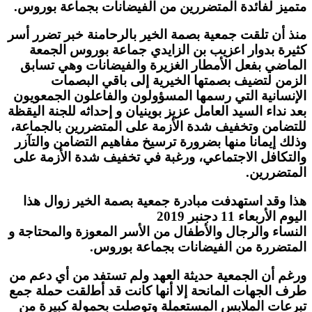
متميز لفائدة المتضررين من الفيضانات بجماعة بوروس.
منذ أن تلقت جمعية بصمة الخير بالرحامنة خبر تضرر أسر
كثيرة بدوار اعزيب بن الزايدي جماعة بوروس الجمعة
الماضي بفعل الأمطار الغزيرة والفيضانات وهي تسابق
الزمن لتضيف بصمتها الخيرية إلى باقي البصمات
الإنسانية التي رسمها المسؤولون والفاعلون الجمعويون
بعد نداء السيد العامل عزيز بوينيان و إحداثه للجنة اليقظة
للتضامن وتخفيف شدة الأزمة على المتضررين بالجماعة،
ﻭذلك إيمانا منها بضرورة ترسيخ مفاهيم ﺍﻟﺘﻀﺎﻣﻦ ﻭﺍﻟﺘﺂﺯﺭ
ﻭﺍﻟﺘﻜﺎﻓﻞ ﺍﻻﺟﺘﻤﺎﻋﻲ، ورغبة في تخفيف شدة الأزمة على
المتضررين.
ﻫﺬﺍ ﻭﻗﺪ ﺍﺳﺘﻬﺪﻓﺖ مبادرة جمعية بصمة الخير زوال هذا
اليوم الأربعاء 11 دجنبر 2019
ﺍﻟﻨﺴﺎﺀ ﻭﺍﻟﺮﺟﺎﻝ ﻭﺍﻷﻃﻔﺎﻝ من ﺍﻷﺳﺮ ﺍﻟﻤﻌﻮﺯﺓ ﻭﺍﻟﻤﺤﺘﺎﺟﺔ و
المتضررة من الفيضانات بجماعة بوروس.
ورغم أن الجمعية حديثة العهد ولم تستفد من أي دعم من
طرف الجهات المانحة إلا أنها ﻛﺎﻧﺖ قد ﺃﻃلقت ﺣﻤﻠﺔ ﺟﻤﻊ
ﺗﺒﺮﻋﺎﺕ ﺍﻟﻤﻼﺑﺲ ﺍﻟﻤﺴﺘﻌﻤﻠﺔ وﺗﻮﺻﻠﺖ ﺑﺤﻤﻮﻟﺔ ﻛﺒﻴﺮﺓ ﻣﻦ