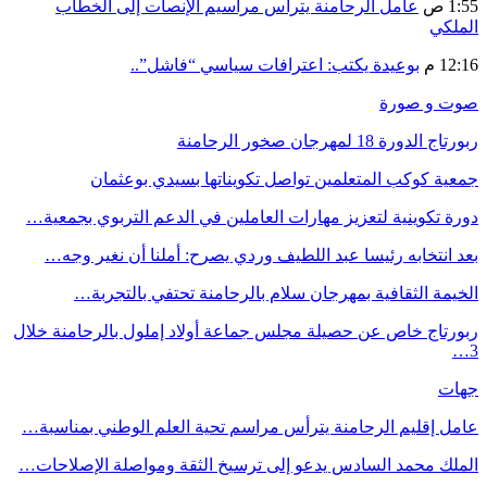
1:55 ص
عامل الرحامنة يترأس مراسيم الإنصات إلى الخطاب
الملكي
12:16 م
بوعيدة يكتب: اعترافات سياسي “فاشل”..
صوت و صورة
ربورتاج الدورة 18 لمهرجان صخور الرحامنة
جمعية كوكب المتعلمين تواصل تكويناتها بسيدي بوعثمان
دورة تكوينية لتعزيز مهارات العاملين في الدعم التربوي بجمعية…
بعد انتخابه رئيسا عبد اللطيف وردي يصرح: أملنا أن نغير وجه…
الخيمة الثقافية بمهرجان سلام بالرحامنة تحتفي بالتجربة…
ربورتاج خاص عن حصيلة مجلس جماعة أولاد إملول بالرحامنة خلال
3…
جهات
عامل إقليم الرحامنة يترأس مراسم تحية العلم الوطني بمناسبة…
الملك محمد السادس يدعو إلى ترسيخ الثقة ومواصلة الإصلاحات…