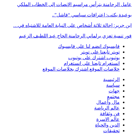
عامل الرحامنة يترأس مراسيم الإنصات إلى الخطاب الملكي
بوعيدة يكتب: اعترافات سياسي “فاشل”..
ابن جرير: إحالة ثلاثة أشخاص على النيابة العامة للاشتباه في…
فور تنمية تعزي برلماني الرحامنة الحاج عبد اللطيف الزعيم
فايسبوك
انضم لنا على فايسبوك
تويتر
تابعنا على تويتر
يوتيوب
اشترك على يوتيوب
انستغرام
تابعنا على انستغرام
خلاصات الموقع
اشترك بخلاصات الموقع
الرئيسية
سياسة
جهات
مجتمع
مال وأعمال
عالم الرياضة
فن وثقافة
عالم الاسرة
الدين والحياة
تحقيقات