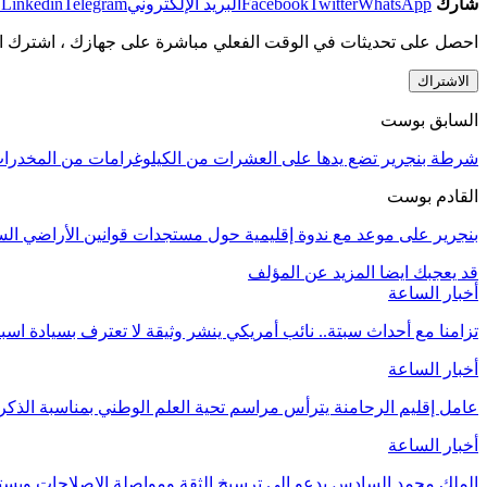
شارك
WhatsApp
Twitter
Facebook
البريد الإلكتروني
Telegram
Linkedin
ط
احصل على تحديثات في الوقت الفعلي مباشرة على جهازك ، اشترك ال
الاشتراك
السابق بوست
شرطة بنجرير تضع يدها على العشرات من الكيلوغرامات من المخدرا
القادم بوست
بنجرير على موعد مع ندوة إقليمية حول مستجدات قوانين الأراضي السل
قد يعجبك ايضا
المزيد عن المؤلف
أخبار الساعة
تزامنا مع أحداث سبتة.. نائب أمريكي ينشر وثيقة لا تعترف بسيادة اسب
أخبار الساعة
عامل إقليم الرحامنة يترأس مراسم تحية العلم الوطني بمناسبة الذ
أخبار الساعة
الملك محمد السادس يدعو إلى ترسيخ الثقة ومواصلة الإصلاحات وي