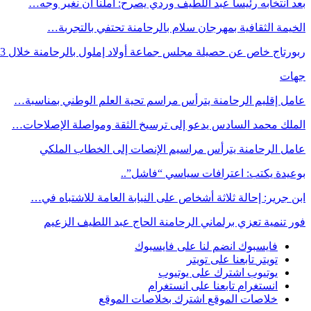
بعد انتخابه رئيسا عبد اللطيف وردي يصرح: أملنا أن نغير وجه…
الخيمة الثقافية بمهرجان سلام بالرحامنة تحتفي بالتجربة…
ربورتاج خاص عن حصيلة مجلس جماعة أولاد إملول بالرحامنة خلال 3…
جهات
عامل إقليم الرحامنة يترأس مراسم تحية العلم الوطني بمناسبة…
الملك محمد السادس يدعو إلى ترسيخ الثقة ومواصلة الإصلاحات…
عامل الرحامنة يترأس مراسيم الإنصات إلى الخطاب الملكي
بوعيدة يكتب: اعترافات سياسي “فاشل”..
ابن جرير: إحالة ثلاثة أشخاص على النيابة العامة للاشتباه في…
فور تنمية تعزي برلماني الرحامنة الحاج عبد اللطيف الزعيم
فايسبوك
انضم لنا على فايسبوك
تويتر
تابعنا على تويتر
يوتيوب
اشترك على يوتيوب
انستغرام
تابعنا على انستغرام
خلاصات الموقع
اشترك بخلاصات الموقع