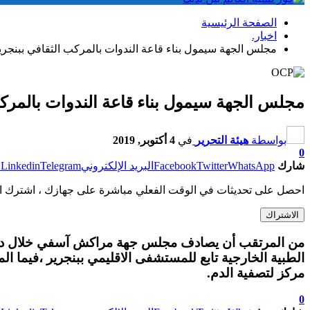
الصفحة الرئيسية
اخبار.
مجلس الجهة سيمول بناء قاعة الندوات بالمركب الثقافي ببنجري
مجلس الجهة سيمول بناء قاعة الندوات بالمركب
بواسطة
هيئة التحرير
في
4 أكتوبر, 2019
0
شارك
WhatsApp
Twitter
Facebook
البريد الإلكتروني
Telegram
Linkedin
ط
احصل على تحديثات في الوقت الفعلي مباشرة على جهازك ، اشترك ال
الاشتراك
من المرتقب أن يصادف مجلس جهة مراكش آسفي خلال دورته ا
الطبية الخارجية تابع للمستشفى الاقليمي ببنجرير ،فيما الم
مركز لتصفية الدم.
0