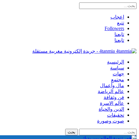
اعجاب
تتبع
Followers
تابعنا
تابعنا
4tanmia - جريدة إلكترونية مغربية مستقلة
الرئيسية
سياسة
جهات
مجتمع
مال وأعمال
عالم الرياضة
فن وثقافة
عالم الاسرة
الدين والحياة
تحقيقات
صوت وصورة