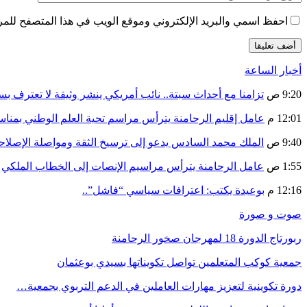
احفظ اسمي والبريد الإلكتروني وموقع الويب في هذا المتصفح للمرة 
أخبار الساعة
9:20 ص
تزامنا مع أحداث سبتة.. نائب أمريكي ينشر وثيقة لا تعترف ب
12:01 م
عامل إقليم الرحامنة يترأس مراسم تحية العلم الوطني بمنا
9:40 ص
الملك محمد السادس يدعو إلى ترسيخ الثقة ومواصلة الإص
1:55 ص
عامل الرحامنة يترأس مراسيم الإنصات إلى الخطاب الملكي
12:16 م
بوعيدة يكتب: اعترافات سياسي “فاشل”..
صوت و صورة
ربورتاج الدورة 18 لمهرجان صخور الرحامنة
جمعية كوكب المتعلمين تواصل تكويناتها بسيدي بوعثمان
دورة تكوينية لتعزيز مهارات العاملين في الدعم التربوي بجمعية…