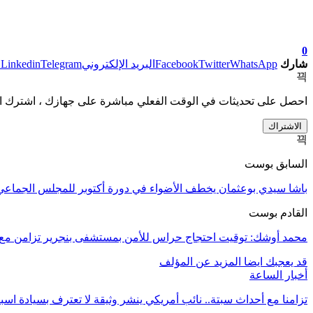
0
شارك
WhatsApp
Twitter
Facebook
البريد الإلكتروني
Telegram
Linkedin
ط
احصل على تحديثات في الوقت الفعلي مباشرة على جهازك ، اشترك ال
الاشتراك
السابق بوست
باشا سيدي بوعثمان يخطف الأضواء في دورة أكتوبر للمجلس الجماعي
القادم بوست
محمد أوشك: توقيت احتجاج حراس للأمن بمستشفى بنجرير تزامن مع 
قد يعجبك ايضا
المزيد عن المؤلف
أخبار الساعة
تزامنا مع أحداث سبتة.. نائب أمريكي ينشر وثيقة لا تعترف بسيادة اسب