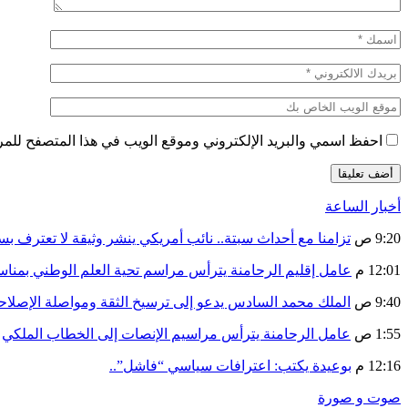
احفظ اسمي والبريد الإلكتروني وموقع الويب في هذا المتصفح للمرة 
أخبار الساعة
9:20 ص
تزامنا مع أحداث سبتة.. نائب أمريكي ينشر وثيقة لا تعترف ب
12:01 م
عامل إقليم الرحامنة يترأس مراسم تحية العلم الوطني بمنا
9:40 ص
الملك محمد السادس يدعو إلى ترسيخ الثقة ومواصلة الإص
1:55 ص
عامل الرحامنة يترأس مراسيم الإنصات إلى الخطاب الملكي
12:16 م
بوعيدة يكتب: اعترافات سياسي “فاشل”..
صوت و صورة