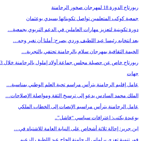
ربورتاج الدورة 18 لمهرجان صخور الرحامنة
جمعية كوكب المتعلمين تواصل تكويناتها بسيدي بوعثمان
دورة تكوينية لتعزيز مهارات العاملين في الدعم التربوي بجمعية…
بعد انتخابه رئيسا عبد اللطيف وردي يصرح: أملنا أن نغير وجه…
الخيمة الثقافية بمهرجان سلام بالرحامنة تحتفي بالتجربة…
ربورتاج خاص عن حصيلة مجلس جماعة أولاد إملول بالرحامنة خلال 3…
جهات
عامل إقليم الرحامنة يترأس مراسم تحية العلم الوطني بمناسبة…
الملك محمد السادس يدعو إلى ترسيخ الثقة ومواصلة الإصلاحات…
عامل الرحامنة يترأس مراسيم الإنصات إلى الخطاب الملكي
بوعيدة يكتب: اعترافات سياسي “فاشل”..
ابن جرير: إحالة ثلاثة أشخاص على النيابة العامة للاشتباه في…
فور تنمية تعزي برلماني الرحامنة الحاج عبد اللطيف الزعيم