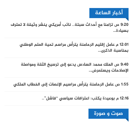
أخبار الساعة
9:20 ص
تزامنا مع أحداث سبتة.. نائب أمريكي ينشر وثيقة لا تعترف
بسيادة…
12:01 م
عامل إقليم الرحامنة يترأس مراسم تحية العلم الوطني
بمناسبة الذكرى…
9:40 ص
الملك محمد السادس يدعو إلى ترسيخ الثقة ومواصلة
الإصلاحات ويستعرض…
1:55 ص
عامل الرحامنة يترأس مراسيم الإنصات إلى الخطاب الملكي
12:16 م
بوعيدة يكتب: اعترافات سياسي “فاشل”..
صوت و صورة