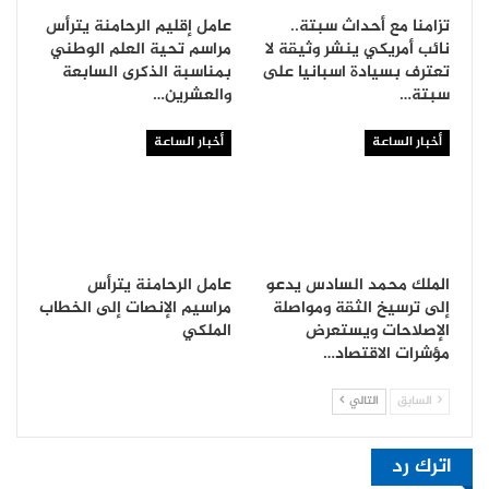
تزامنا مع أحداث سبتة..
عامل إقليم الرحامنة يترأس
نائب أمريكي ينشر وثيقة لا
مراسم تحية العلم الوطني
تعترف بسيادة اسبانيا على
بمناسبة الذكرى السابعة
سبتة…
والعشرين…
أخبار الساعة
أخبار الساعة
الملك محمد السادس يدعو
عامل الرحامنة يترأس
إلى ترسيخ الثقة ومواصلة
مراسيم الإنصات إلى الخطاب
الإصلاحات ويستعرض
الملكي
مؤشرات الاقتصاد…
السابق
التالي
اترك رد