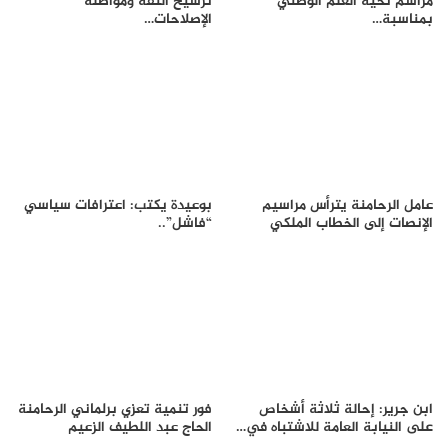
مراسم تحية العلم الوطني
ترسيخ الثقة ومواصلة
بمناسبة…
الإصلاحات…
عامل الرحامنة يترأس مراسيم
بوعيدة يكتب: اعترافات سياسي
الإنصات إلى الخطاب الملكي
“فاشل”..
ابن جرير: إحالة ثلاثة أشخاص
فور تنمية تعزي برلماني الرحامنة
على النيابة العامة للاشتباه في…
الحاج عبد اللطيف الزعيم