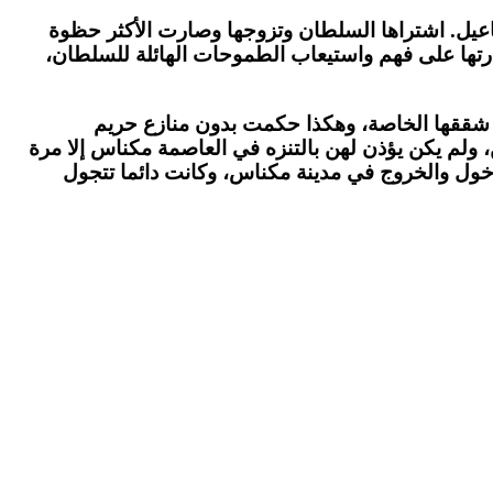
عيل. اشتراها السلطان وتزوجها وصارت الأكثر حظوة
درتها على فهم واستيعاب الطموحات الهائلة للسلطان،
 شققها الخاصة، وهكذا حكمت بدون منازع حريم
لم يكن يؤذن لهن بالتنزه في العاصمة مكناس إلا مرة
لدخول والخروج في مدينة مكناس، وكانت دائما تتجول