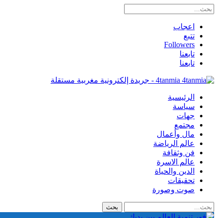
اعجاب
تتبع
Followers
تابعنا
تابعنا
4tanmia - جريدة إلكترونية مغربية مستقلة
الرئيسية
سياسة
جهات
مجتمع
مال وأعمال
عالم الرياضة
فن وثقافة
عالم الاسرة
الدين والحياة
تحقيقات
صوت وصورة