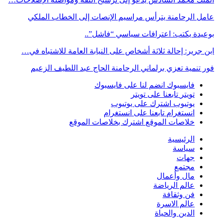
عامل الرحامنة يترأس مراسيم الإنصات إلى الخطاب الملكي
بوعيدة يكتب: اعترافات سياسي “فاشل”..
ابن جرير: إحالة ثلاثة أشخاص على النيابة العامة للاشتباه في…
فور تنمية تعزي برلماني الرحامنة الحاج عبد اللطيف الزعيم
فايسبوك
انضم لنا على فايسبوك
تويتر
تابعنا على تويتر
يوتيوب
اشترك على يوتيوب
انستغرام
تابعنا على انستغرام
خلاصات الموقع
اشترك بخلاصات الموقع
الرئيسية
سياسة
جهات
مجتمع
مال وأعمال
عالم الرياضة
فن وثقافة
عالم الاسرة
الدين والحياة