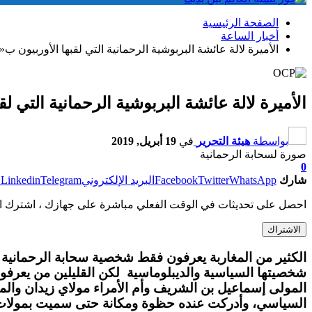
الصفحة الرئيسية
أخبار الساعة
الأميرة لالة عائشة البربوشية الرحمانية التي لقبها الأوربيون 
الأميرة لالة عائشة البربوشية الرحمانية التي 
بواسطة
هيئة التحرير
في
19 أبريل, 2019
صورة لسحابة الرحمانية
0
شارك
WhatsApp
Twitter
Facebook
البريد الإلكتروني
Telegram
Linkedin
ط
احصل على تحديثات في الوقت الفعلي مباشرة على جهازك ، اشترك ال
الاشتراك
الكثير من المغاربة يعرفون فقط شخصية سحابة الرحمانية 
المولى إسماعيل بن الشريف وأم الأمراء مولاي زيدان والم
السياسي، وأدركت عنده حظوة ومكانة حتى سميت بمولات الد