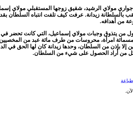
 جواري مولاي الرشيد، شقيق زوجها المستقبلي مولاي إسما
تلقب بالسلطانة زيدانة. عرفت كيف تلفت انتباه السلطان بق
ة من أهدافه.
أول من يتذوق وجبات مولاي إسماعيل، التي كانت تحضر في
سمائة امرأة، محروسات من طرف مائة عبد من المخصيين، و
هن إلا بإذن من السلطان، وحدها زيدانة كان لها الحق في ا
كل من أراد الحصول على شيء من السلطان.
باعة
آن.