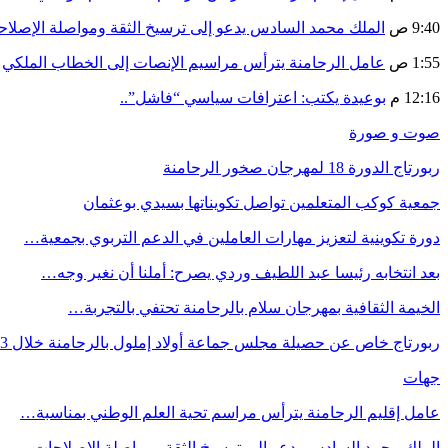
9:40 ص
الملك محمد السادس يدعو إلى ترسيخ الثقة ومواصلة الإص
1:55 ص
عامل الرحامنة يترأس مراسيم الإنصات إلى الخطاب الملكي
12:16 م
بوعيدة يكتب: اعترافات سياسي “فاشل”..
صوت و صورة
ربورتاج الدورة 18 لمهرجان صخور الرحامنة
جمعية كوكب المتعلمين تواصل تكويناتها بسيدي بوعثمان
دورة تكوينية لتعزيز مهارات العاملين في الدعم التربوي بجمعية…
بعد انتخابه رئيسا عبد اللطيف وردي يصرح: أملنا أن نغير وجه…
الخيمة الثقافية بمهرجان سلام بالرحامنة تحتفي بالتجربة…
ربورتاج خاص عن حصيلة مجلس جماعة أولاد إملول بالرحامنة خلال 3…
جهات
عامل إقليم الرحامنة يترأس مراسم تحية العلم الوطني بمناسبة…
الملك محمد السادس يدعو إلى ترسيخ الثقة ومواصلة الإصلاحات…