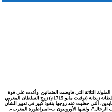
لملوك الثلاثة التي فاوضت العثمانين وأكدت على قوة
شخصيتها السياسية والديبلوماسية لكن القليلين من يعرفون لالة عائشة بنت مبارك الرحماني البربوشي الشهيرة بالسلطانة زيدانة (توفيت مايو 1715م) زوج السلطان المغربي
بدين، التي حظيت عند زوجها بنفوذ كبير في تدبير الشأن
الرجال”، ولقبها الأوروبيون ب«امبراطورة المغرب».