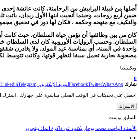
أصلها من قبيلة البرابيش من الرحامنة، كانت عائشة إحدى
ضمن أربع زوجات، وحينما أنجبت ابنها الأول زيدان، باتت 
والتكيف مع منهجه وحكمه ، فكان لها دور في تحقيق مجموع
كان من بين وظائفها أن تؤمن حياة السلطان، حيث كانت 
السلطان. وحسب الروايات الأوروبية كان لدى السلطان خم
واحدة في السنة، أي بمناسبة عيد المولد، ولا يغادرن شقق
مصحوبة بجارية تحمل سيفا لتظهر قوتها، وكانت تتوسط ل
ويكيبيديا
0
شارك
WhatsApp
Twitter
Facebook
البريد الإلكتروني
Telegram
Linkedin
ط
احصل على تحديثات في الوقت الفعلي مباشرة على جهازك ، اشترك ال
الاشتراك
السابق بوست
الأستاذ الباحث محمد بوخار يكتب عن ذاكرة الماء ببنجرير