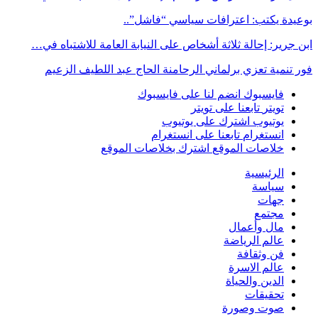
بوعيدة يكتب: اعترافات سياسي “فاشل”..
ابن جرير: إحالة ثلاثة أشخاص على النيابة العامة للاشتباه في…
فور تنمية تعزي برلماني الرحامنة الحاج عبد اللطيف الزعيم
فايسبوك
انضم لنا على فايسبوك
تويتر
تابعنا على تويتر
يوتيوب
اشترك على يوتيوب
انستغرام
تابعنا على انستغرام
خلاصات الموقع
اشترك بخلاصات الموقع
الرئيسية
سياسة
جهات
مجتمع
مال وأعمال
عالم الرياضة
فن وثقافة
عالم الاسرة
الدين والحياة
تحقيقات
صوت وصورة