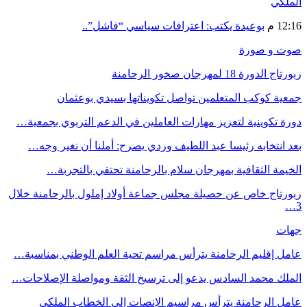
الملكي
12:16 م
بوعيدة يكتب: اعترافات سياسي “فاشل”..
صوت و صورة
ربورتاج الدورة 18 لمهرجان صخور الرحامنة
جمعية كوكب المتعلمين تواصل تكويناتها بسيدي بوعثمان
دورة تكوينية لتعزيز مهارات العاملين في الدعم التربوي بجمعية…
بعد انتخابه رئيسا عبد اللطيف وردي يصرح: أملنا أن نغير وجه…
الخيمة الثقافية بمهرجان سلام بالرحامنة تحتفي بالتجربة…
ربورتاج خاص عن حصيلة مجلس جماعة أولاد إملول بالرحامنة خلال
3…
جهات
عامل إقليم الرحامنة يترأس مراسم تحية العلم الوطني بمناسبة…
الملك محمد السادس يدعو إلى ترسيخ الثقة ومواصلة الإصلاحات…
عامل الرحامنة يترأس مراسيم الإنصات إلى الخطاب الملكي