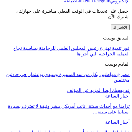
الإلكتروني
Telegram
Linkedin
طباعة
احصل على تحديثات في الوقت الفعلي مباشرة على جهازك ،
اشترك الآن.
الاشتراك
السابق بوست
فور تنمية تهنىء رئيس المجلس العلمي للرحامنة بمناسبة نجاح
العملية الجراحية التي أجراها
القادم بوست
مصرع مواطنين بكل من سد المسيرة وسيدي بوعثمان في حادثين
مختلفين
قد يعجبك ايضا
المزيد عن المؤلف
أخبار الساعة
تزامنا مع أحداث سبتة.. نائب أمريكي ينشر وثيقة لا تعترف بسيادة
اسبانيا على سبتة…
أخبار الساعة