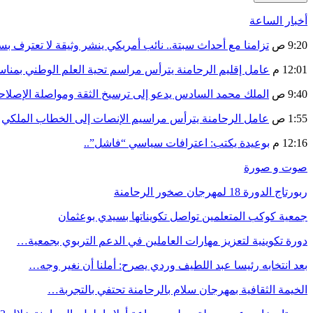
أخبار الساعة
9:20 ص
تزامنا مع أحداث سبتة.. نائب أمريكي ينشر وثيقة لا تعترف ب
12:01 م
عامل إقليم الرحامنة يترأس مراسم تحية العلم الوطني بمنا
9:40 ص
الملك محمد السادس يدعو إلى ترسيخ الثقة ومواصلة الإص
1:55 ص
عامل الرحامنة يترأس مراسيم الإنصات إلى الخطاب الملكي
12:16 م
بوعيدة يكتب: اعترافات سياسي “فاشل”..
صوت و صورة
ربورتاج الدورة 18 لمهرجان صخور الرحامنة
جمعية كوكب المتعلمين تواصل تكويناتها بسيدي بوعثمان
دورة تكوينية لتعزيز مهارات العاملين في الدعم التربوي بجمعية…
بعد انتخابه رئيسا عبد اللطيف وردي يصرح: أملنا أن نغير وجه…
الخيمة الثقافية بمهرجان سلام بالرحامنة تحتفي بالتجربة…