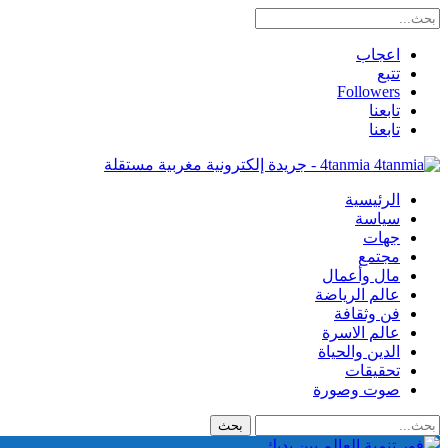
اعجاب
تتبع
Followers
تابعنا
تابعنا
4tanmia - جريدة إلكترونية مغربية مستقلة
الرئيسية
سياسة
جهات
مجتمع
مال وأعمال
عالم الرياضة
فن وثقافة
عالم الاسرة
الدين والحياة
تحقيقات
صوت وصورة