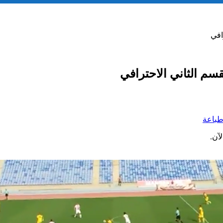
افي
سم الثاني الاحترافي
باعة
آن.