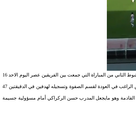
فشل شباب بنجرير في منع المغرب الفاسي من العودة بثلاث نقاط من الملعب الكبير بمراكش بعد استسلامه أمامه وتلقيه لهدفين خلال الشوط الثاني من المباراة التي جمعت بين الفريقين عصر اليوم الاحد 16
المباراة عرفت شوط أول متكافىء بين الطرفين مع بعض الامتياز للفريق المستقبل شباب بنجرير ،فيما الشوط الثاني عرف انتفاضة الماص الراغب في العودة لقسم الصفوة وتسجيله لهدفين في الدقيقتين 47
 القادمة وهو مايجعل المدرب حسن الركراكي أمام مسؤولية جسيمة