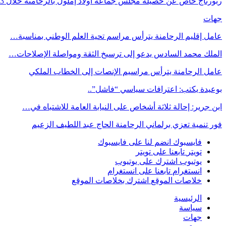
ربورتاج خاص عن حصيلة مجلس جماعة أولاد إملول بالرحامنة خلال 3…
جهات
عامل إقليم الرحامنة يترأس مراسم تحية العلم الوطني بمناسبة…
الملك محمد السادس يدعو إلى ترسيخ الثقة ومواصلة الإصلاحات…
عامل الرحامنة يترأس مراسيم الإنصات إلى الخطاب الملكي
بوعيدة يكتب: اعترافات سياسي “فاشل”..
ابن جرير: إحالة ثلاثة أشخاص على النيابة العامة للاشتباه في…
فور تنمية تعزي برلماني الرحامنة الحاج عبد اللطيف الزعيم
فايسبوك
انضم لنا على فايسبوك
تويتر
تابعنا على تويتر
يوتيوب
اشترك على يوتيوب
انستغرام
تابعنا على انستغرام
خلاصات الموقع
اشترك بخلاصات الموقع
الرئيسية
سياسة
جهات