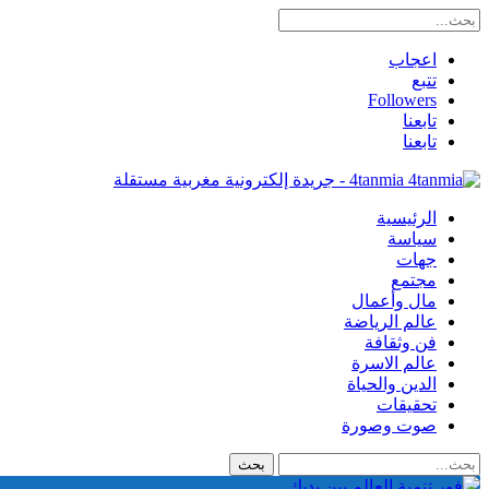
اعجاب
تتبع
Followers
تابعنا
تابعنا
4tanmia - جريدة إلكترونية مغربية مستقلة
الرئيسية
سياسة
جهات
مجتمع
مال وأعمال
عالم الرياضة
فن وثقافة
عالم الاسرة
الدين والحياة
تحقيقات
صوت وصورة