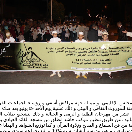
لمجلس الإقليمي و ممثلة جهة مراكش أسفي و رؤساء الجماعات القرو
ي و البيئي و ذلك عشية يوم الأحد 09 يونيو بعد صلاة التراويح.
عشر من مهرجان الطلبة و الرمى و الخيالة و ذلك لتشجيع طلاب المدار
قاليد ،عن طريق تنظيم موكب حاشد انطلق من مسجد القائد العيادي 
فن السماع و المديح وتلاوة القرآن و كذا توزيع الشواهد و الهدايا ع
العرس القرآني كان مناسبة للاحتفاء بمدرسة العلامة ال