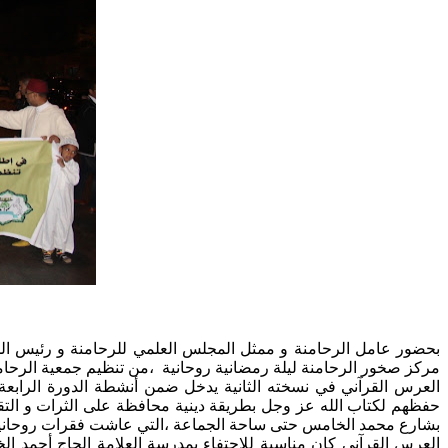
بحضور عامل الرحامنة و ممثل المجلس العلمي للرحامنة و رئيس ا
مركز صخور الرحامنة ليلة رمضانية روحانية ،من تنظيم جمعية الرحامنة للموروث الثقاف
العرس القرآني في نسخته الثانية يدخل ضمن أنشطة الدورة الرابعة 
حفظهم لكتاب الله عز وجل بطريقة دينية محافظة على الثرات و الت
بشارع محمد الخامس حتى ساحة الجماعة ،التي عاشت فقرات روحانية من 