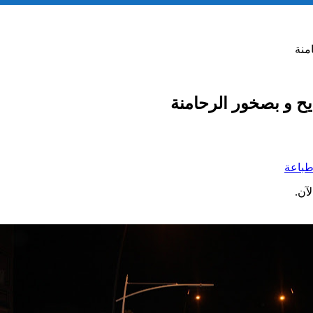
منة
يح و بصخور الرحامنة
باعة
آن.