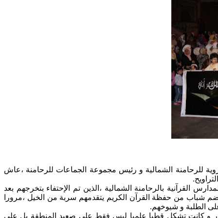
ية للرحامنة الشمالية و رئيس مجموعة الجماعات للرحامنة ،عاش
س القرآنية بالرحامنة الشمالية ،الذين تم الإحتفاء بتخرجهم بعد
يضم شباب من حفظة القرآن الكريم يتقدمهم سربة من الخيل ،مرورا
لى الطلبة و شيوخهم.
حاج أحمد الخضراوي ، و هي مدرسة أنشأت سنة 1934 و تقع بجماعة سيدي منصور و كانت تشكل قطبا علميا ليس فقط على صعيد المنطقة بل على