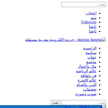
اعجاب
تتبع
Followers
تابعنا
تابعنا
4tanmia - جريدة إلكترونية مغربية مستقلة
الرئيسية
سياسة
جهات
مجتمع
مال وأعمال
عالم الرياضة
فن وثقافة
عالم الاسرة
الدين والحياة
تحقيقات
صوت وصورة