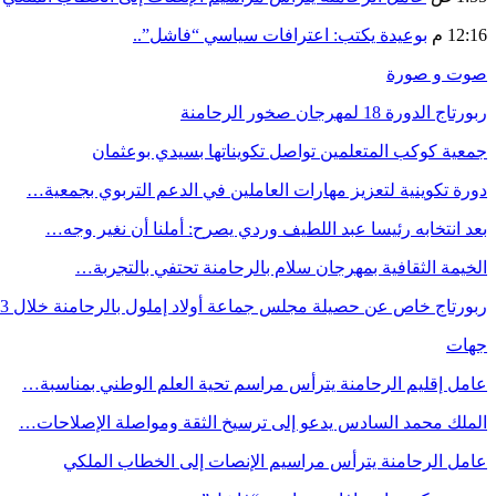
12:16 م
بوعيدة يكتب: اعترافات سياسي “فاشل”..
صوت و صورة
ربورتاج الدورة 18 لمهرجان صخور الرحامنة
جمعية كوكب المتعلمين تواصل تكويناتها بسيدي بوعثمان
دورة تكوينية لتعزيز مهارات العاملين في الدعم التربوي بجمعية…
بعد انتخابه رئيسا عبد اللطيف وردي يصرح: أملنا أن نغير وجه…
الخيمة الثقافية بمهرجان سلام بالرحامنة تحتفي بالتجربة…
ربورتاج خاص عن حصيلة مجلس جماعة أولاد إملول بالرحامنة خلال 3…
جهات
عامل إقليم الرحامنة يترأس مراسم تحية العلم الوطني بمناسبة…
الملك محمد السادس يدعو إلى ترسيخ الثقة ومواصلة الإصلاحات…
عامل الرحامنة يترأس مراسيم الإنصات إلى الخطاب الملكي