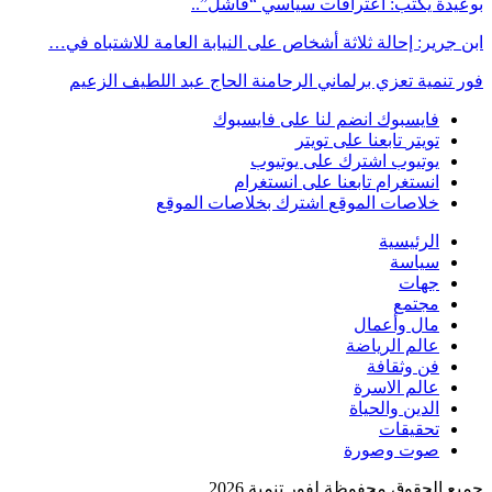
بوعيدة يكتب: اعترافات سياسي “فاشل”..
ابن جرير: إحالة ثلاثة أشخاص على النيابة العامة للاشتباه في…
فور تنمية تعزي برلماني الرحامنة الحاج عبد اللطيف الزعيم
فايسبوك
انضم لنا على فايسبوك
تويتر
تابعنا على تويتر
يوتيوب
اشترك على يوتيوب
انستغرام
تابعنا على انستغرام
خلاصات الموقع
اشترك بخلاصات الموقع
الرئيسية
سياسة
جهات
مجتمع
مال وأعمال
عالم الرياضة
فن وثقافة
عالم الاسرة
الدين والحياة
تحقيقات
صوت وصورة
جميع الحقوق محفوظة لفور تنمية 2026