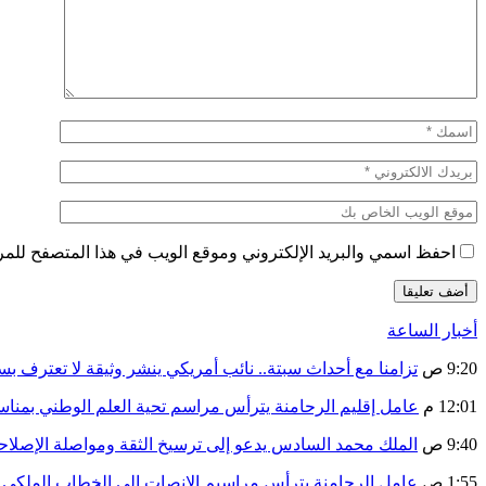
احفظ اسمي والبريد الإلكتروني وموقع الويب في هذا المتصفح للمرة 
أخبار الساعة
9:20 ص
تزامنا مع أحداث سبتة.. نائب أمريكي ينشر وثيقة لا تعترف ب
12:01 م
عامل إقليم الرحامنة يترأس مراسم تحية العلم الوطني بمنا
9:40 ص
الملك محمد السادس يدعو إلى ترسيخ الثقة ومواصلة الإص
1:55 ص
عامل الرحامنة يترأس مراسيم الإنصات إلى الخطاب الملكي