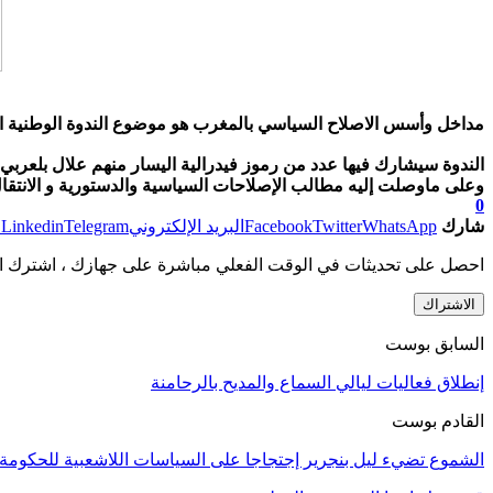
مداخل وأسس الاصلاح السياسي بالمغرب هو موضوع الندوة الوطنية التي ستنظمها فيدرالية اليسار الديمقر
الندوة سيشارك فيها عدد من رموز فيدرالية اليسار منهم علال بلعر
وعلى ماوصلت إليه مطالب الإصلاحات السياسية والدستورية و الانتقال الديمق
0
شارك
WhatsApp
Twitter
Facebook
البريد الإلكتروني
Telegram
Linkedin
ط
احصل على تحديثات في الوقت الفعلي مباشرة على جهازك ، اشترك ال
الاشتراك
السابق بوست
إنطلاق فعاليات ليالي السماع والمديح بالرحامنة
القادم بوست
الشموع تضيء ليل بنجرير إجتجاجا على السياسات اللاشعبية للحكومة 