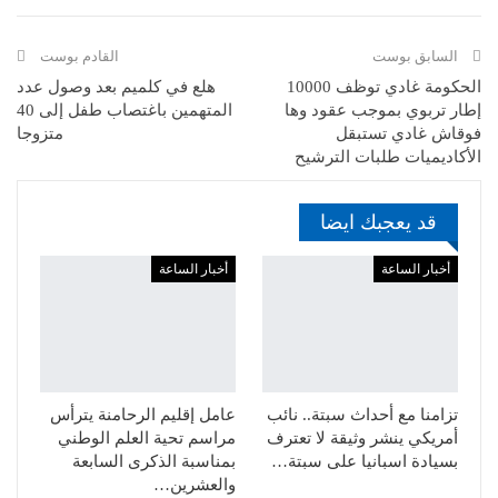
السابق بوست
القادم بوست
الحكومة غادي توظف 10000
هلع في كلميم بعد وصول عدد
إطار تربوي بموجب عقود وها
المتهمين باغتصاب طفل إلى 40
فوقاش غادي تستبقل
متزوجا
الأكاديميات طلبات الترشيح
قد يعجبك ايضا
أخبار الساعة
أخبار الساعة
تزامنا مع أحداث سبتة.. نائب
عامل إقليم الرحامنة يترأس
أمريكي ينشر وثيقة لا تعترف
مراسم تحية العلم الوطني
بسيادة اسبانيا على سبتة…
بمناسبة الذكرى السابعة
والعشرين…