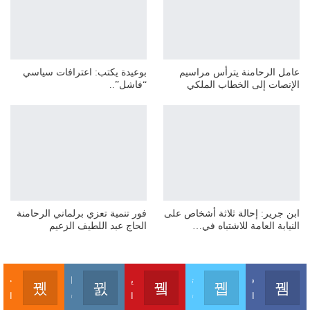
عامل الرحامنة يترأس مراسيم
بوعيدة يكتب: اعترافات سياسي
الإنصات إلى الخطاب الملكي
“فاشل”..
ابن جرير: إحالة ثلاثة أشخاص على
فور تنمية تعزي برلماني الرحامنة
النيابة العامة للاشتباه في…
الحاج عبد اللطيف الزعيم
فايسبوك
تويتر
يوتيوب
انستغرام
خلاصات ا
انضم لنا على فايسبوك
تابعنا على تويتر
اشترك على يوتيوب
تابعنا على انستغرام
اشترك بخلاصات الموقع