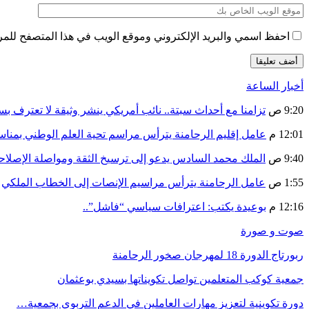
احفظ اسمي والبريد الإلكتروني وموقع الويب في هذا المتصفح للمرة 
أخبار الساعة
9:20 ص
تزامنا مع أحداث سبتة.. نائب أمريكي ينشر وثيقة لا تعترف ب
12:01 م
عامل إقليم الرحامنة يترأس مراسم تحية العلم الوطني بمنا
9:40 ص
الملك محمد السادس يدعو إلى ترسيخ الثقة ومواصلة الإص
1:55 ص
عامل الرحامنة يترأس مراسيم الإنصات إلى الخطاب الملكي
12:16 م
بوعيدة يكتب: اعترافات سياسي “فاشل”..
صوت و صورة
ربورتاج الدورة 18 لمهرجان صخور الرحامنة
جمعية كوكب المتعلمين تواصل تكويناتها بسيدي بوعثمان
دورة تكوينية لتعزيز مهارات العاملين في الدعم التربوي بجمعية…