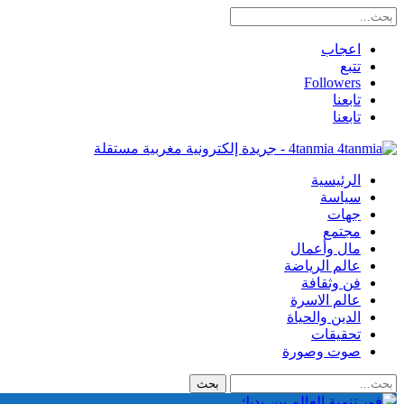
اعجاب
تتبع
Followers
تابعنا
تابعنا
4tanmia - جريدة إلكترونية مغربية مستقلة
الرئيسية
سياسة
جهات
مجتمع
مال وأعمال
عالم الرياضة
فن وثقافة
عالم الاسرة
الدين والحياة
تحقيقات
صوت وصورة