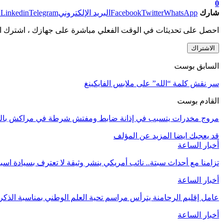
0
شارك
WhatsApp
Twitter
Facebook
البريد الإلكتروني
Telegram
Linkedin
ط
احصل على تحديثات في الوقت الفعلي مباشرة على جهازك ، اشترك ال
الاشتراك
السابق بوست
سر نقش كلمة “الله” على ملابس الفايكينغ
القادم بوست
مروج مخدرات يتسبب في إذانة ضابط ومفتش شرطة في مراكش بالس
قد يعجبك ايضا
المزيد عن المؤلف
أخبار الساعة
تزامنا مع أحداث سبتة.. نائب أمريكي ينشر وثيقة لا تعترف بسيادة اسب
أخبار الساعة
عامل إقليم الرحامنة يترأس مراسم تحية العلم الوطني بمناسبة الذ
أخبار الساعة