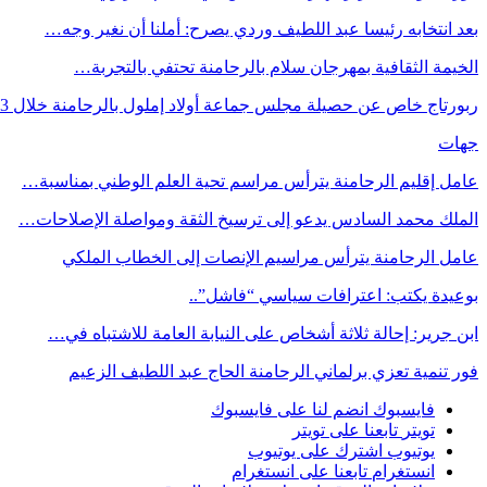
بعد انتخابه رئيسا عبد اللطيف وردي يصرح: أملنا أن نغير وجه…
الخيمة الثقافية بمهرجان سلام بالرحامنة تحتفي بالتجربة…
ربورتاج خاص عن حصيلة مجلس جماعة أولاد إملول بالرحامنة خلال 3…
جهات
عامل إقليم الرحامنة يترأس مراسم تحية العلم الوطني بمناسبة…
الملك محمد السادس يدعو إلى ترسيخ الثقة ومواصلة الإصلاحات…
عامل الرحامنة يترأس مراسيم الإنصات إلى الخطاب الملكي
بوعيدة يكتب: اعترافات سياسي “فاشل”..
ابن جرير: إحالة ثلاثة أشخاص على النيابة العامة للاشتباه في…
فور تنمية تعزي برلماني الرحامنة الحاج عبد اللطيف الزعيم
فايسبوك
انضم لنا على فايسبوك
تويتر
تابعنا على تويتر
يوتيوب
اشترك على يوتيوب
انستغرام
تابعنا على انستغرام