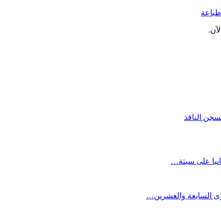
باعة
آن.
جن النافذ
انيا على سبتة…
كرى السابعة والعشرين…