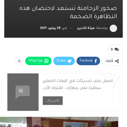
صخور الرحامنة تستعد لاحتضان هذه
التظاهرة الضخمة
بواسطة
هيئة التحرير
في
29 يوليو, 2017
0
WhatsApp
Twitter
Facebook
شارك
احصل على تحديثات في الوقت الفعلي
مباشرة على جهازك ، اشترك الآن.
الاشتراك