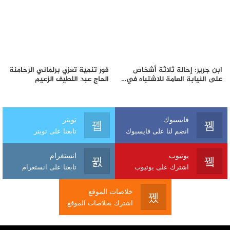
ابن جرير: إحالة ثلاثة أشخاص
فور تنمية تعزي برلماني الرحامنة
على النيابة العامة للاشتباه في…
الحاج عبد اللطيف الزعيم
فايسبوك
تويتر
انضم لنا على فايسبوك
تابعنا على تويتر
يوتيوب
انستغرام
اشترك على يوتيوب
تابعنا على انستغرام
خلاصات الموقع
اشترك بخلاصات الموقع