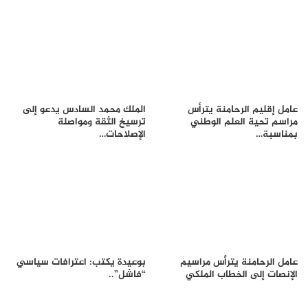
عامل إقليم الرحامنة يترأس
الملك محمد السادس يدعو إلى
مراسم تحية العلم الوطني
ترسيخ الثقة ومواصلة
بمناسبة…
الإصلاحات…
عامل الرحامنة يترأس مراسيم
بوعيدة يكتب: اعترافات سياسي
الإنصات إلى الخطاب الملكي
“فاشل”..