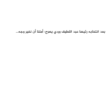
بعد انتخابه رئيسا عبد اللطيف وردي يصرح: أملنا أن نغير وجه…