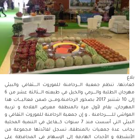
بلاغ
كعادتها، تنظم جمعية الــــرحامنة للموروث الـــــثقافي والبيئي
مهرجان الطلبة والـــــرمي والخيل في طبعته الــــثالثة عشر من 6
إلى 10 شتنبر 2017 بصخور الرحامنة،ومــــن ضمن فعاليــــات هذا
المهرجان، يقام لأول مرة بالمنطقة معرض الفلاحة و تربية
المواشي للــــــــــرحامنة ، و إن جمعية الرحامنة للموروث الثقافي و
البيئي التي أسست منذ 7 سنوات كــــفاعل في التنمية المحلية
بجانب عدة جمعيات بالمنطقة، تسجل لفائدتها مجموعة من
الأنشطة و الأحداث الهادفة إلى الإسهام في المحافظة على