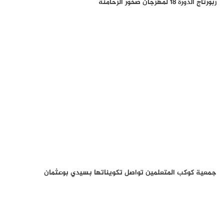
ربورتاج الدورة 18 لمهرجان صخور الرحامنة
جمعية كوكب المتعلمين تواصل تكويناتها بسيدي بوعثمان