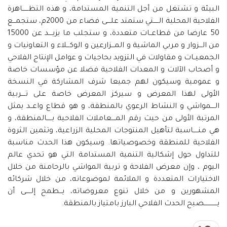
البيئة و تشتغل من أجل التنمية المستدامة، و هذه التظــــــاهرة
الفلاحية المحلية الـــــتي ستمتد علــــى فضاء من 2000م، ستجمـــع
50 عارضا من قطاعــات متعددة، و ستجلب ما يزيــــد عن 15000
من الـــزوار و مربي الماشية و المـــزارعين و الوكـــلاء و التعاونيات و
الجمعيــات و مقاولات في التزويد بحاجيات و عوامل الإنتاج الفلاحي
و أصحاب الآلات و المعدات الفلاحية فضلا عن مؤسسات خاصة
و عمومية وسيكون لهم جميعا شرف المشاركة في النسخة
الأولى لهذا المعرض و سيركز المعرض خاصة على تــــربية
الــــمواشي و النشاط الرعوي بالمنطقة، و هو قطاع واعــد يمثل
المرتبة الأولى من حيث رقم المــــعاملات الفلاحية بـــــالمنطقة، و
هي منـــــاسبة لتأهيل المنتوجات المحلية الزراعية، وتثمين الثروة
الفلاحية للمنطقة وخصوصياتها. وسيكون هذا الحدث مناسبة
للتداول حول إشكالية التنمية المستدامة التي هو تحدي عالم
اليوم ، وإن معرض الفلاحة و تربية المواشي بالرحامنة من خلال
الاختيارات المتعددة و الملائمة لموضوعاته، من خلال شركائه
المشهورين و من خلال تنوع معروضاته، يـــطمح إلـــــى أن
يـــــــــــــصبح الحدث الفلاحي البارز بامتياز بالمنطقة.