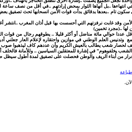
حدة تجعل الجميع يصمت ..إشارة أخرى تنطلق الحناجر بالهتاف ..أوركست
 في انتهاءها ..بل أنهاها الثوار بمحض إرادتهم ..في أقل من نصف ساع
 سكون تام ..بعدها بدقائق بدأت قوات الأمن انسحابها تحث تصفيق بعض ا
لأمن وقد غابت نرفزتهم التي أحسست بها قبل أذان المغرب ..انتشر أغ
 لها ..(مجرد تخمين)
 أقل عددا حوالي مائة مناضل أو أكثر قليلا .. يطوقهم رجال من قوا
بالقمع وتدنيس العلم الوطني في موازين واحتقاره لإعلام العار جعلني 
يف لحصار شعب يطالب بالعيش الكريم وأن عددهم كاف ليذهبوا صوب سب
د الشعب يخلفوهوم” في إشارة للمعتقلين السياسين .. وللأمانة فالخلف 
حرار من أبناء الريف والوطن فحصلت على تصفيق لمدة أطول سيظل صوت
باعة
آن.