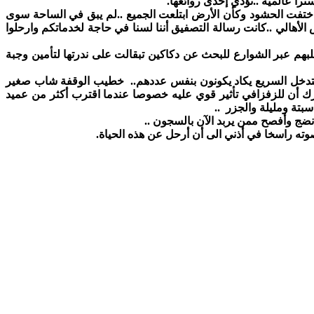
را عالمية ..تؤدي إحدى روائعها.
ة اختفت الحشود وكأن الأرض ابتلعت الجميع ..لم يبق في الساحة سوى
لأهالي ..كانت رسالة التصفيق أننا لسنا في حاجة لخدماتكم وارحلوا
لبهم عبر الشوارع للبحث عن دكاكين تبقالت على ندرتها لتأمين وجبة
ت التدخل السريع يكاد يكونون بنفس عددهم.. خطيب الوقفة شاب صغير
أدرك أن للزفزافي تأثير قوي عليه خصوصا عندما اقترب أكثر من عميد
تة ومليلة والجزر ..
أنضج وأفصح ممن يربد الآن بالسجون ..
ه راسخا في أذني الى أن أرحل عن هذه الحياة.