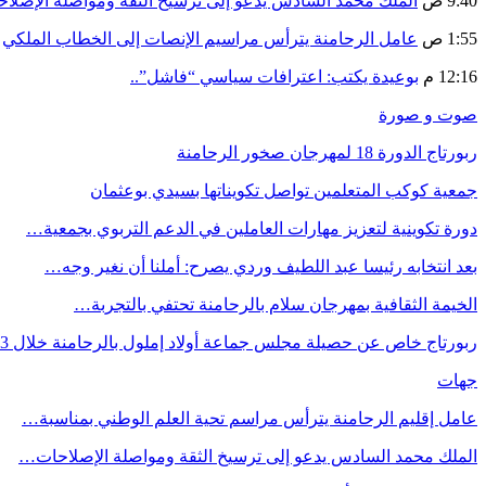
9:40 ص
الملك محمد السادس يدعو إلى ترسيخ الثقة ومواصلة الإص
1:55 ص
عامل الرحامنة يترأس مراسيم الإنصات إلى الخطاب الملكي
12:16 م
بوعيدة يكتب: اعترافات سياسي “فاشل”..
صوت و صورة
ربورتاج الدورة 18 لمهرجان صخور الرحامنة
جمعية كوكب المتعلمين تواصل تكويناتها بسيدي بوعثمان
دورة تكوينية لتعزيز مهارات العاملين في الدعم التربوي بجمعية…
بعد انتخابه رئيسا عبد اللطيف وردي يصرح: أملنا أن نغير وجه…
الخيمة الثقافية بمهرجان سلام بالرحامنة تحتفي بالتجربة…
ربورتاج خاص عن حصيلة مجلس جماعة أولاد إملول بالرحامنة خلال 3…
جهات
عامل إقليم الرحامنة يترأس مراسم تحية العلم الوطني بمناسبة…
الملك محمد السادس يدعو إلى ترسيخ الثقة ومواصلة الإصلاحات…