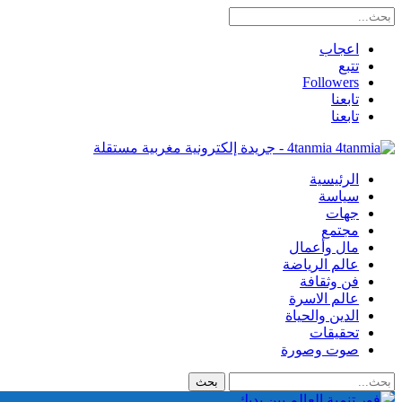
اعجاب
تتبع
Followers
تابعنا
تابعنا
4tanmia - جريدة إلكترونية مغربية مستقلة
الرئيسية
سياسة
جهات
مجتمع
مال وأعمال
عالم الرياضة
فن وثقافة
عالم الاسرة
الدين والحياة
تحقيقات
صوت وصورة