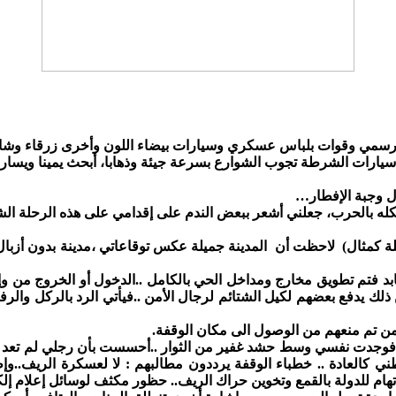
 رسمي وقوات بلباس عسكري وسيارات بيضاء اللون وأخرى زرقاء وشاح
 سيارات الشرطة تجوب الشوارع بسرعة جيئة وذهابا، أبحث يمينا ويس
اول وجبة الإفطار…
كله بالحرب، جعلني أشعر ببعض الندم على إقدامي على هذه الرحلة ال
خلة كمثال) لاحظت أن المدينة جميلة عكس توقاعاتي ،مدينة بدون أزبا
 فتم تطويق مخارج ومداخل الحي بالكامل ..الدخول أو الخروج من وإلى
لك يدفع بعضهم لكيل الشتائم لرجال الأمن ..فيأتي الرد بالركل وال
 تم منعهم من الوصول الى مكان الوقفة.
؛فوجدت نفسي وسط حشد غفير من الثوار ..أحسست بأن رجلي لم تعد قاد
 العلم الوطني كالعادة .. خطباء الوقفة يرددون مطالبهم : لا لعسكرة ال
 اتهام للدولة بالقمع وتخوين حراك الريف.. حظور مكثف لوسائل إعلام إلكت