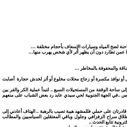
نة لضخ المياه وسيارات الإسعاف بأحجام مختلفة …
ارا عمن تطارد دون أن يظهر أثر لأي شخص يهرب منها…
شاقة والمحفوفة بالمخاطر …
ل أو نوافذ مكسرة أو زجاج محلات مخلوع أو أثر لخدش حجارة أصابت
 ساحة الوقفة من المستحيلات السبع .. لتبدأ عملية الكر والفر بين
رفس ..في الجهة الجنوبية لحي سيدي عابد رد بعض الشباب على منعهم
رتان على حملي فللمشهد هيبة تصيب بالرهبة .. الهتاف أعادني إلى
ريف..وإطلاق سراح الزفزافي وجلول وباقي المعتقلين السياسيين والمطالب
رونية تتابع الحدث ..