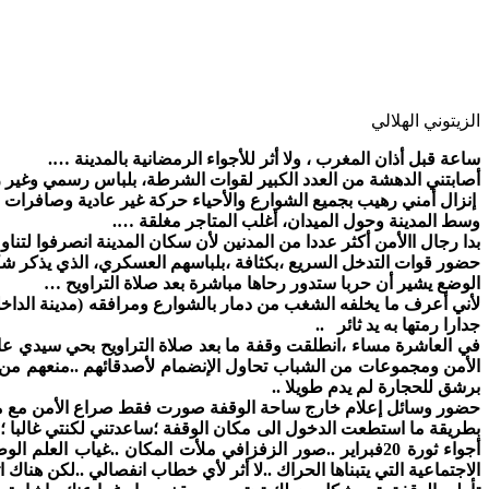
الزيتوني الهلالي
ساعة قبل أذان المغرب ، ولا أثر للأجواء الرمضانية بالمدينة ….
أصابتني الدهشة من العدد الكبير لقوات الشرطة، بلباس رسمي وغير
إنزال أمني رهيب بجميع الشوارع والأحياء حركة غير عادية وصافرات
وسط المدينة وحول الميدان، أغلب المتاجر مغلقة ….
بدا رجال االأمن أكثر عددا من المدنين لأن سكان المدينة انصرفوا لتن
حضور قوات التدخل السريع ،بكثافة ،بلباسهم العسكري، الذي يذكر ش
الوضع يشير أن حربا ستدور رحاها مباشرة بعد صلاة التراويح …
لأني أعرف ما يخلفه الشغب من دمار بالشوارع ومرافقه (مدينة الدا
جدارا رمتها به يد ثائر ..
في العاشرة مساء ،انطلقت وقفة ما بعد صلاة التراويح بحي سيدي عابد
الأمن ومجموعات من الشباب تحاول الإنضمام لأصدقائهم ..منعهم من ذ
برشق للحجارة لم يدم طويلا ..
حضور وسائل إعلام خارج ساحة الوقفة صورت فقط صراع الأمن مع من
بطريقة ما استطعت الدخول الى مكان الوقفة ؛ساعدتني لكنتي غالبا 
أجواء ثورة 20فبراير ..صور الزفزافي ملأت المكان ..غياب
الاجتماعية التي يتبناها الحراك ..لا أثر لأي خطاب انفصالي ..لكن هناك