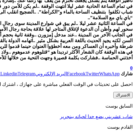
تأطير الوقفة يتم بشكل يجعلك تحترم من يقف بها رغما عنك ..إشارة وا
في تمام الساعة الحادية عشر ليلا انتهت الوقفة ..لم يكن للأمن دور
شباب تكلفوا بتنظيف الساحة بالماء و”الكراطة”. ..الضجيج انقلب الى
“باي باي مع السلامة”..
في الساعة الثانية عشر ليلا ..لم يبق في شوارع المدينة سوى رجال ا
سحور لهم وأظن أن الدعوة لإغلاق المتاجر لها علاقة بحاجة رجال الأمن
في الجانب الآخر من المدينة ..عند مدخل إمزورن ..وقفة ثانية بحجم
السن لكنه يجيد الحديث باللغة العربية بشكل مثير ..اتهامه الدولة 
شرطة وأخبره أن العساكر ومن معه أخطؤوا العنوان حينما قدموا للر
في هذه الوقفة كان الشعار الأكثر ترديدا هو “قتلوهوم عدموهوم ..ولا
أخذتني الحماسة ..فشاركت بكلمة قصيرة وجهت التحية من خلالها للأ
0
شارك
WhatsApp
Twitter
Facebook
البريد الإلكتروني
Telegram
Linkedin
ط
احصل على تحديثات في الوقت الفعلي مباشرة على جهازك ، اشترك ال
الاشتراك
السابق بوست
شاب عشريني يضع حدا لحياته ببنجرير
القادم بوست