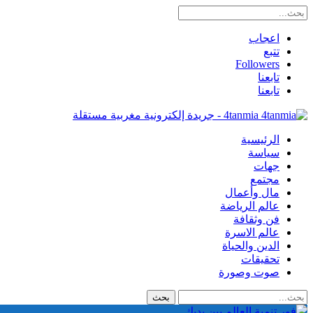
اعجاب
تتبع
Followers
تابعنا
تابعنا
4tanmia - جريدة إلكترونية مغربية مستقلة
الرئيسية
سياسة
جهات
مجتمع
مال وأعمال
عالم الرياضة
فن وثقافة
عالم الاسرة
الدين والحياة
تحقيقات
صوت وصورة