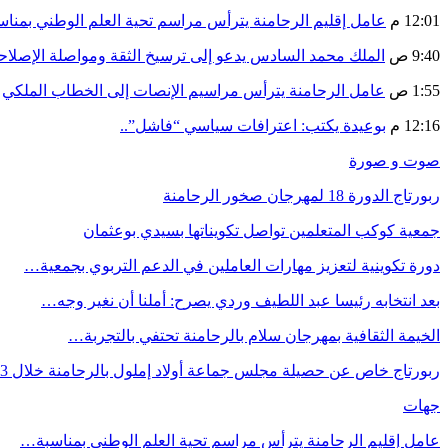
12:01 م
عامل إقليم الرحامنة يترأس مراسم تحية العلم الوطني بمنا
9:40 ص
الملك محمد السادس يدعو إلى ترسيخ الثقة ومواصلة الإص
1:55 ص
عامل الرحامنة يترأس مراسيم الإنصات إلى الخطاب الملكي
12:16 م
بوعيدة يكتب: اعترافات سياسي “فاشل”..
صوت و صورة
ربورتاج الدورة 18 لمهرجان صخور الرحامنة
جمعية كوكب المتعلمين تواصل تكويناتها بسيدي بوعثمان
دورة تكوينية لتعزيز مهارات العاملين في الدعم التربوي بجمعية…
بعد انتخابه رئيسا عبد اللطيف وردي يصرح: أملنا أن نغير وجه…
الخيمة الثقافية بمهرجان سلام بالرحامنة تحتفي بالتجربة…
ربورتاج خاص عن حصيلة مجلس جماعة أولاد إملول بالرحامنة خلال 3…
جهات
عامل إقليم الرحامنة يترأس مراسم تحية العلم الوطني بمناسبة…