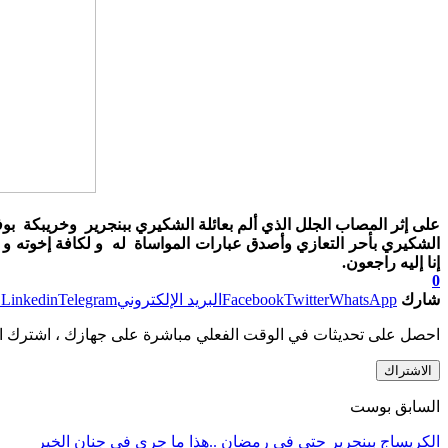
على إثر المصاب الجلل الذي ألم بعائلة الشكيري ببنجرير وخريبكة ب
الشكيري بأحر التعازي وأصدق عبارات المواساة له و لكافة إخوته و أفر
إنا إليه راجعون.
0
شارك
WhatsApp
Twitter
Facebook
البريد الإلكتروني
Telegram
Linkedin
ط
احصل على تحديثات في الوقت الفعلي مباشرة على جهازك ، اشترك ال
الاشتراك
السابق بوست
الكريساج ببنجرير حتى في رمضان ..هذا ما جرى في جنان الخير