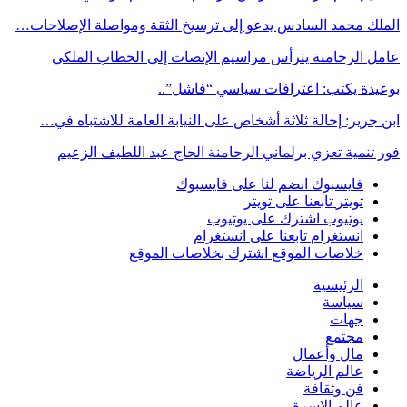
الملك محمد السادس يدعو إلى ترسيخ الثقة ومواصلة الإصلاحات…
عامل الرحامنة يترأس مراسيم الإنصات إلى الخطاب الملكي
بوعيدة يكتب: اعترافات سياسي “فاشل”..
ابن جرير: إحالة ثلاثة أشخاص على النيابة العامة للاشتباه في…
فور تنمية تعزي برلماني الرحامنة الحاج عبد اللطيف الزعيم
فايسبوك
انضم لنا على فايسبوك
تويتر
تابعنا على تويتر
يوتيوب
اشترك على يوتيوب
انستغرام
تابعنا على انستغرام
خلاصات الموقع
اشترك بخلاصات الموقع
الرئيسية
سياسة
جهات
مجتمع
مال وأعمال
عالم الرياضة
فن وثقافة
عالم الاسرة