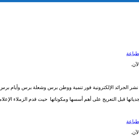
باعة
آن.
 تربية الشبيبة حل عشية اليوم السبت 20 ماي مدراء نشر الجرائد الإلكترونية فور تنمية ووطن
جدياتها قبل التعريج على أهم أسسها ومكوناتها حيت قدم الزملاء الإ
باعة
آن.