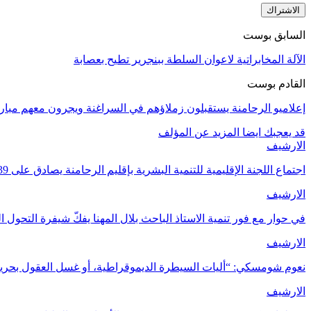
الاشتراك
السابق بوست
الآلة المخابراتية لاعوان السلطة ببنجرير تطيح بعصابة
القادم بوست
إعلاميو الرحامنة يستقبلون زملاؤهم في السراغنة ويجرون معهم مبارا
قد يعجبك ايضا
المزيد عن المؤلف
الارشيف
اجتماع اللجنة الإقليمية للتنمية البشرية بإقليم الرحامنة يصادق على 39 مشروعًا بكلفة…
الارشيف
في حوار مع فور تنمية الاستاذ الباحث بلال المهنا يفكّ شيفرة التحول 
الارشيف
نعوم شومسكي: “أليات السيطرة الديموقراطية، أو غسل العقول بحرية”[1]. ترج
الارشيف