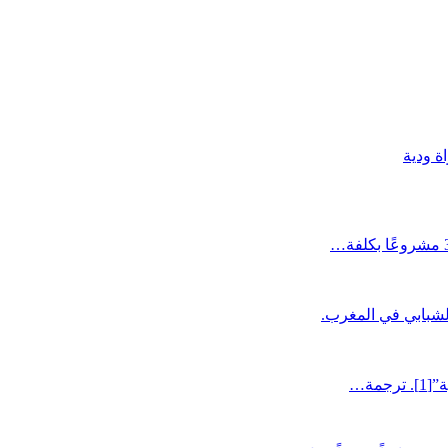
ة ودية
الشبابي في المغرب.
مة…