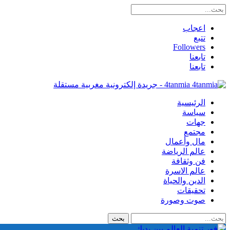
اعجاب
تتبع
Followers
تابعنا
تابعنا
4tanmia - جريدة إلكترونية مغربية مستقلة
الرئيسية
سياسة
جهات
مجتمع
مال وأعمال
عالم الرياضة
فن وثقافة
عالم الاسرة
الدين والحياة
تحقيقات
صوت وصورة