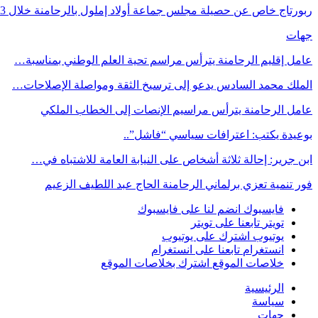
ربورتاج خاص عن حصيلة مجلس جماعة أولاد إملول بالرحامنة خلال 3…
جهات
عامل إقليم الرحامنة يترأس مراسم تحية العلم الوطني بمناسبة…
الملك محمد السادس يدعو إلى ترسيخ الثقة ومواصلة الإصلاحات…
عامل الرحامنة يترأس مراسيم الإنصات إلى الخطاب الملكي
بوعيدة يكتب: اعترافات سياسي “فاشل”..
ابن جرير: إحالة ثلاثة أشخاص على النيابة العامة للاشتباه في…
فور تنمية تعزي برلماني الرحامنة الحاج عبد اللطيف الزعيم
فايسبوك
انضم لنا على فايسبوك
تويتر
تابعنا على تويتر
يوتيوب
اشترك على يوتيوب
انستغرام
تابعنا على انستغرام
خلاصات الموقع
اشترك بخلاصات الموقع
الرئيسية
سياسة
جهات