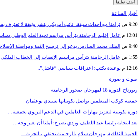
أخبار الساعة
9:20 ص
تزامنا مع أحداث سبتة.. نائب أمريكي ينشر وثيقة لا تعترف ب
12:01 م
عامل إقليم الرحامنة يترأس مراسم تحية العلم الوطني بمنا
9:40 ص
الملك محمد السادس يدعو إلى ترسيخ الثقة ومواصلة الإص
1:55 ص
عامل الرحامنة يترأس مراسيم الإنصات إلى الخطاب الملكي
12:16 م
بوعيدة يكتب: اعترافات سياسي “فاشل”..
صوت و صورة
ربورتاج الدورة 18 لمهرجان صخور الرحامنة
جمعية كوكب المتعلمين تواصل تكويناتها بسيدي بوعثمان
دورة تكوينية لتعزيز مهارات العاملين في الدعم التربوي بجمعية…
بعد انتخابه رئيسا عبد اللطيف وردي يصرح: أملنا أن نغير وجه…
الخيمة الثقافية بمهرجان سلام بالرحامنة تحتفي بالتجربة…