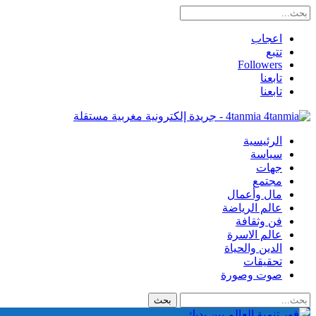
اعجاب
تتبع
Followers
تابعنا
تابعنا
4tanmia - جريدة إلكترونية مغربية مستقلة
الرئيسية
سياسة
جهات
مجتمع
مال وأعمال
عالم الرياضة
فن وثقافة
عالم الاسرة
الدين والحياة
تحقيقات
صوت وصورة