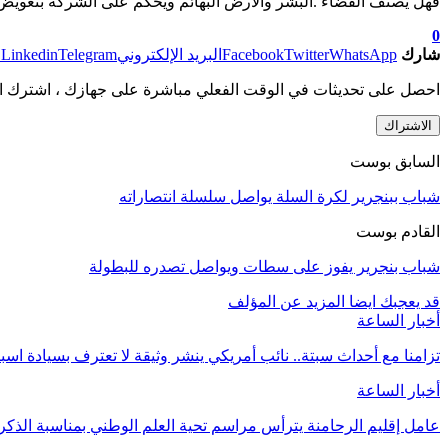
فهل يصنف القضاء .البشر والأرض البهائم ويحكم على الشركة بتعويض 
0
شارك
WhatsApp
Twitter
Facebook
البريد الإلكتروني
Telegram
Linkedin
ط
احصل على تحديثات في الوقت الفعلي مباشرة على جهازك ، اشترك ال
الاشتراك
السابق بوست
شباب ببنجرير لكرة السلة يواصل سلسلة انتصاراته
القادم بوست
شباب بنجرير يفوز على سطات ويواصل تصدره للبطولة
قد يعجبك ايضا
المزيد عن المؤلف
أخبار الساعة
تزامنا مع أحداث سبتة.. نائب أمريكي ينشر وثيقة لا تعترف بسيادة اسب
أخبار الساعة
عامل إقليم الرحامنة يترأس مراسم تحية العلم الوطني بمناسبة الذ