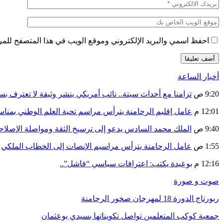
احفظ اسمي والبريد الإلكتروني وموقع الويب في هذا المتصفح للمرة 
أخبار الساعة
9:20 ص
تزامنا مع أحداث سبتة.. نائب أمريكي ينشر وثيقة لا تعترف ب
12:01 م
عامل إقليم الرحامنة يترأس مراسم تحية العلم الوطني بمنا
9:40 ص
الملك محمد السادس يدعو إلى ترسيخ الثقة ومواصلة الإص
1:55 ص
عامل الرحامنة يترأس مراسيم الإنصات إلى الخطاب الملكي
12:16 م
بوعيدة يكتب: اعترافات سياسي “فاشل”..
صوت و صورة
ربورتاج الدورة 18 لمهرجان صخور الرحامنة
جمعية كوكب المتعلمين تواصل تكويناتها بسيدي بوعثمان