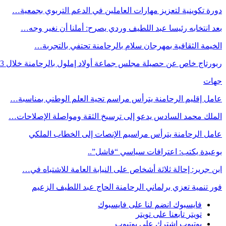
دورة تكوينية لتعزيز مهارات العاملين في الدعم التربوي بجمعية…
بعد انتخابه رئيسا عبد اللطيف وردي يصرح: أملنا أن نغير وجه…
الخيمة الثقافية بمهرجان سلام بالرحامنة تحتفي بالتجربة…
ربورتاج خاص عن حصيلة مجلس جماعة أولاد إملول بالرحامنة خلال 3…
جهات
عامل إقليم الرحامنة يترأس مراسم تحية العلم الوطني بمناسبة…
الملك محمد السادس يدعو إلى ترسيخ الثقة ومواصلة الإصلاحات…
عامل الرحامنة يترأس مراسيم الإنصات إلى الخطاب الملكي
بوعيدة يكتب: اعترافات سياسي “فاشل”..
ابن جرير: إحالة ثلاثة أشخاص على النيابة العامة للاشتباه في…
فور تنمية تعزي برلماني الرحامنة الحاج عبد اللطيف الزعيم
فايسبوك
انضم لنا على فايسبوك
تويتر
تابعنا على تويتر
يوتيوب
اشترك على يوتيوب