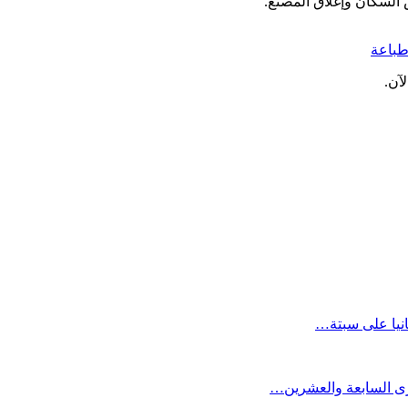
السكان وإغلاق المصنع.
باعة
آن.
انيا على سبتة…
كرى السابعة والعشرين…