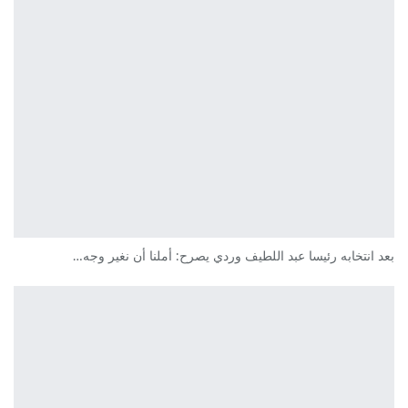
بعد انتخابه رئيسا عبد اللطيف وردي يصرح: أملنا أن نغير وجه…