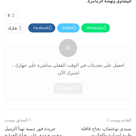
البيضاوي ونهضة الزمامرة.
0
Facebook
Twitter
WhatsApp
شارك
Telegram
Linkedin
البريد الإلكتروني
طباعة
احصل على تحديثات في الوقت الفعلي مباشرة على جهازك ،
اشترك الآن.
الاشتراك
القادم بوست
السابق بوست
سيدي بوعثمان: نجاح قافلة
جريدة فور تنمية تهنأ الزميل
طبية إنسانية والعكرود
محمد حمدي على نجاح العملية