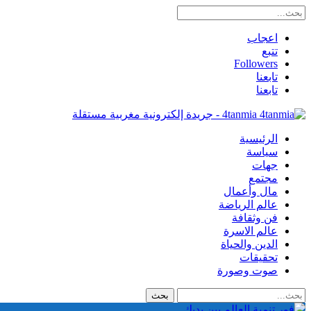
اعجاب
تتبع
Followers
تابعنا
تابعنا
4tanmia - جريدة إلكترونية مغربية مستقلة
الرئيسية
سياسة
جهات
مجتمع
مال وأعمال
عالم الرياضة
فن وثقافة
عالم الاسرة
الدين والحياة
تحقيقات
صوت وصورة