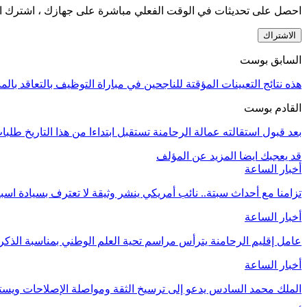
احصل على تحديثات في الوقت الفعلي مباشرة على جهازك ، اشترك ال
الاشتراك
السابق بوست
هذه نتائج التعيينات المؤقتة للناجحين في مباراة التوظيف بالتعاقد با
القادم بوست
بعد قبول استقالته عمالة الرحامنة تستقبل ابتداءا من هذا التاريخ 
قد يعجبك ايضا
المزيد عن المؤلف
أخبار الساعة
تزامنا مع أحداث سبتة.. نائب أمريكي ينشر وثيقة لا تعترف بسيادة اسب
أخبار الساعة
عامل إقليم الرحامنة يترأس مراسم تحية العلم الوطني بمناسبة الذ
أخبار الساعة
الملك محمد السادس يدعو إلى ترسيخ الثقة ومواصلة الإصلاحات وي