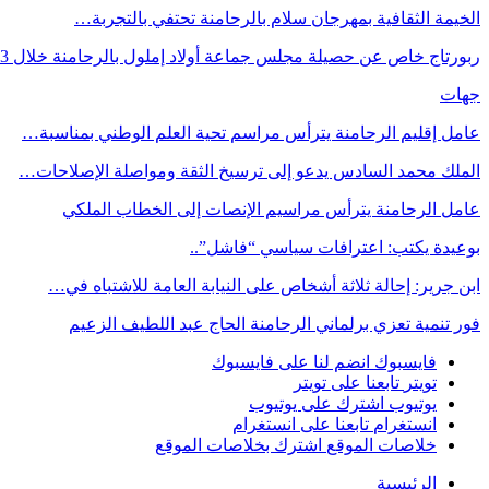
الخيمة الثقافية بمهرجان سلام بالرحامنة تحتفي بالتجربة…
ربورتاج خاص عن حصيلة مجلس جماعة أولاد إملول بالرحامنة خلال 3…
جهات
عامل إقليم الرحامنة يترأس مراسم تحية العلم الوطني بمناسبة…
الملك محمد السادس يدعو إلى ترسيخ الثقة ومواصلة الإصلاحات…
عامل الرحامنة يترأس مراسيم الإنصات إلى الخطاب الملكي
بوعيدة يكتب: اعترافات سياسي “فاشل”..
ابن جرير: إحالة ثلاثة أشخاص على النيابة العامة للاشتباه في…
فور تنمية تعزي برلماني الرحامنة الحاج عبد اللطيف الزعيم
فايسبوك
انضم لنا على فايسبوك
تويتر
تابعنا على تويتر
يوتيوب
اشترك على يوتيوب
انستغرام
تابعنا على انستغرام
خلاصات الموقع
اشترك بخلاصات الموقع
الرئيسية