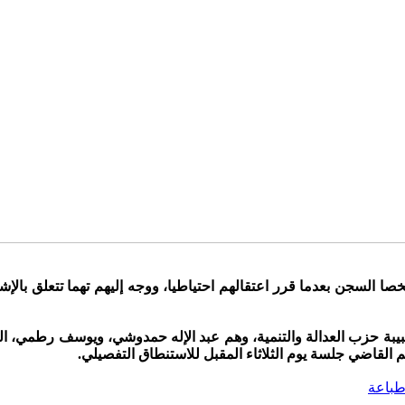
ت “أخبار اليوم” أن قاضي التحقيق أودع، يوم أمس الجمعة 22 شخصا السجن بعدما قرر اعتقالهم احتياطي
شبيبة حزب العدالة والتنمية، وهم عبد الإله حمدوشي، ويوسف رطمي، ا
 القاضي جلسة يوم الثلاثاء المقبل للاستنطاق التفصيلي.
باعة