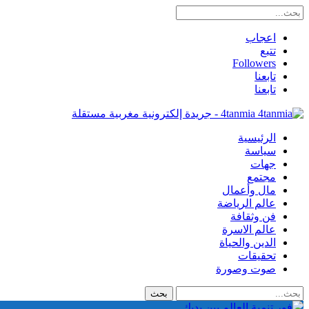
اعجاب
تتبع
Followers
تابعنا
تابعنا
4tanmia - جريدة إلكترونية مغربية مستقلة
الرئيسية
سياسة
جهات
مجتمع
مال وأعمال
عالم الرياضة
فن وثقافة
عالم الاسرة
الدين والحياة
تحقيقات
صوت وصورة