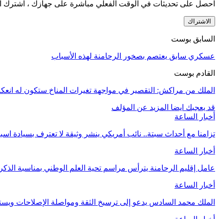
احصل على تحديثات في الوقت الفعلي مباشرة على جهازك ، اشترك ال
الاشتراك
السابق بوست
عسكري سابق يعتصم بصخور الرحامنة لهذه الأسباب
القادم بوست
الملك من مراكش: التقصير في مواجهة تغيرات المناخ ستكون له انع
قد يعجبك ايضا
المزيد عن المؤلف
أخبار الساعة
تزامنا مع أحداث سبتة.. نائب أمريكي ينشر وثيقة لا تعترف بسيادة اسب
أخبار الساعة
عامل إقليم الرحامنة يترأس مراسم تحية العلم الوطني بمناسبة الذ
أخبار الساعة
الملك محمد السادس يدعو إلى ترسيخ الثقة ومواصلة الإصلاحات وي