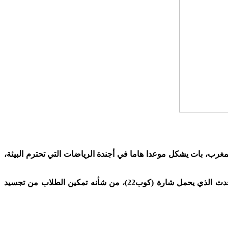
غرب، بات يشكل موعدا هاما في أجندة الرياضات التي تحترم البيئة،
وقال إيكن في تصريح لوكالة المغرب العربي للأنباء، بمناسبة الدورة الرابعة لسباق موروكن رايس شالنج، الذي نظمه المعهد، ، إن هذا الحدث الذي يحمل شارة (كوب22)، من شأنه تمكين الطلاب من تجسيد