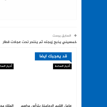
السابق بوست
خمسيني يذبح زوجته ثم ينتحر تحت عجلات قطار
قد يعجبك ايضا
أخبار الساعة
أخبار السا
عامل إقليم الرحامنة يترأس مراسم
الملك مح