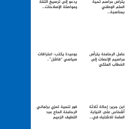
يترأس مراسم تحية
يدعو إلى ترسيخ الثقة
العلم الوطني
ومواصلة الإصلاحات…
بمناسبة…
عامل الرحامنة يترأس
بوعيدة يكتب: اعترافات
مراسيم الإنصات إلى
سياسي “فاشل”..
الخطاب الملكي
ابن جرير: إحالة ثلاثة
فور تنمية تعزي برلماني
أشخاص على النيابة
الرحامنة الحاج عبد
العامة للاشتباه في…
اللطيف الزعيم