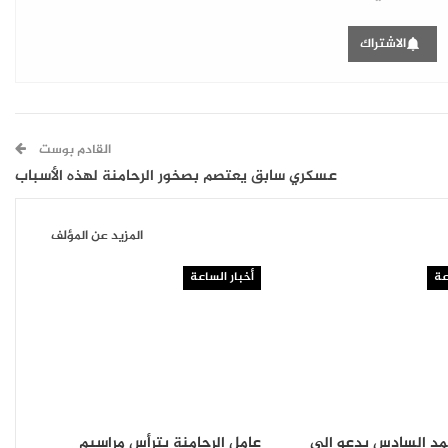
الاشتراك
القادم بوست
عسكري سابق يعتصم بصخور الرحامنة لهذه الأسباب
المزيد عن المؤلف
عة
أخبار الساعة
مد السادس يدعو إلى
عامل الرحامنة يترأس مراسيم