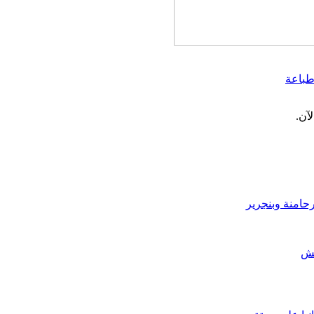
باعة
آن.
حامنة وبنجرير
عش