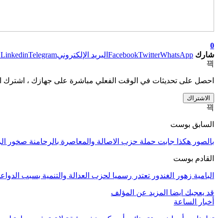
0
شارك
WhatsApp
Twitter
Facebook
البريد الإلكتروني
Telegram
Linkedin
ط
احصل على تحديثات في الوقت الفعلي مباشرة على جهازك ، اشترك ال
الاشتراك
السابق بوست
بالصور هكذا جابت حملة حزب الاصالة والمعاصرة بالرحامنة صخور الر
القادم بوست
البامية زهور الغندور تعتدر رسميا لحزب العدالة والتنمية بسبب الدوا
قد يعجبك ايضا
المزيد عن المؤلف
أخبار الساعة