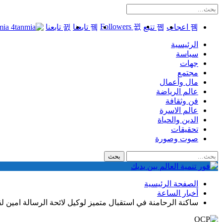
Followers
اعجاب
تتبع
تابعنا
تابعنا
4tanmia - جريدة
الرئيسية
سياسة
جهات
مجتمع
مال وأعمال
عالم الرياضة
فن وثقافة
عالم الاسرة
الدين والحياة
تحقيقات
صوت وصورة
الصفحة الرئيسية
أخبار الساعة
ساكنة الرحامنة في استقبال متميز لوكيل لائحة الرسالة امين ل