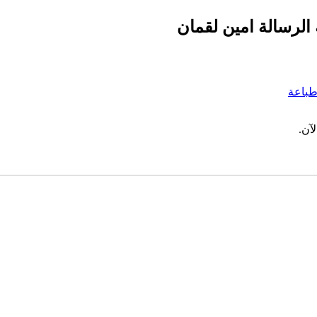
 الرسالة امين لقمان
باعة
آن.